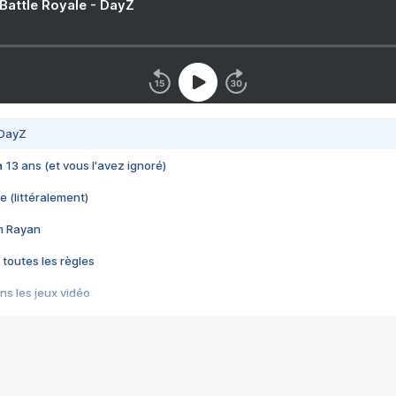
 Battle Royale - DayZ
 DayZ
 a 13 ans (et vous l'avez ignoré)
e (littéralement)
im Rayan
 toutes les règles
s les jeux vidéo
us choquant de Rockstar ? - Le scandale BULLY
e plus moche de Steam
du RÊVE tourne au CAUCHEMAR