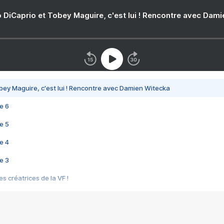
 DiCaprio et Tobey Maguire, c'est lui ! Rencontre avec Dam
bey Maguire, c'est lui ! Rencontre avec Damien Witecka
e 6
e 5
e 4
e 3
s créatrices de la VF !
e 2
e 1