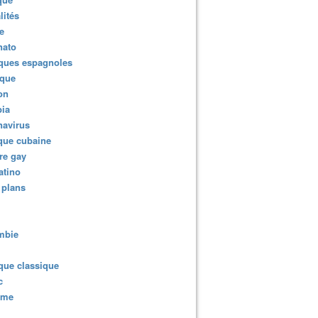
lités
e
nato
ques espagnoles
ique
ion
ia
navirus
que cubaine
re gay
atino
 plans
mbie
que classique
c
sme