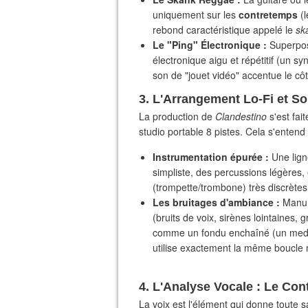
uniquement sur les
contretemps
(l
rebond caractéristique appelé le
sk
Le "Ping" Électronique :
Superpos
électronique aigu et répétitif (un s
son de "jouet vidéo" accentue le côté
​3. L'Arrangement Lo-Fi et 
​La production de
Clandestino
s'est fai
studio portable 8 pistes. Cela s'entend
Instrumentation épurée :
Une lign
simpliste, des percussions légères, 
(trompette/trombone) très discrètes 
Les bruitages d'ambiance :
Manu C
(bruits de voix, sirènes lointaines,
comme un fondu enchaîné (un medley
utilise exactement la même boucle 
​4. L'Analyse Vocale : Le Con
​La voix est l'élément qui donne toute