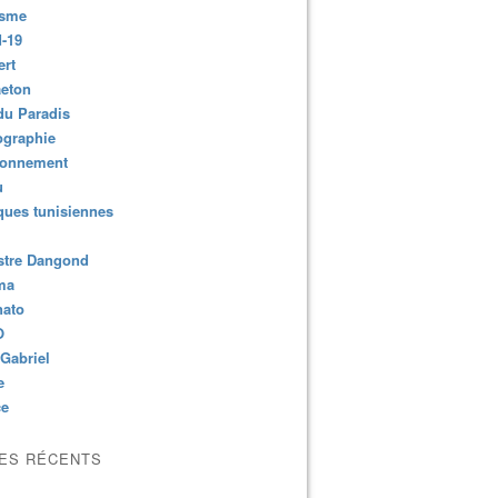
isme
-19
ert
aeton
du Paradis
ographie
ronnement
u
ues tunisiennes
stre Dangond
ma
nato
O
Gabriel
e
ce
LES RÉCENTS