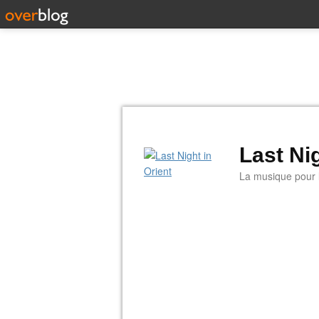
Last Nig
La musique pour la