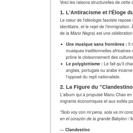
​Voici les raisons structurelles de cette 
​1. L'Antiracisme et l'Éloge 
​Le cœur de l'idéologie fasciste repose 
identitaire, et le rejet de l'immigratio
de la
Mano Negra
) est une célébratio
Une musique sans frontières :
Il 
musiques traditionnelles africaine
prône le cloisonnement des cultures
Le polyglottisme :
Le fait qu'il c
anglais, portugais ou arabe incarne
l'opposé du repli nationaliste.
​2. La Figure du "Clandestin
​L'album qui a propulsé Manu Chao en
migrants économiques et aux exilés pol
"Solo voy con mi pena, sola va mi conde
en el corazón de la grande Babylon / M
—
Clandestino