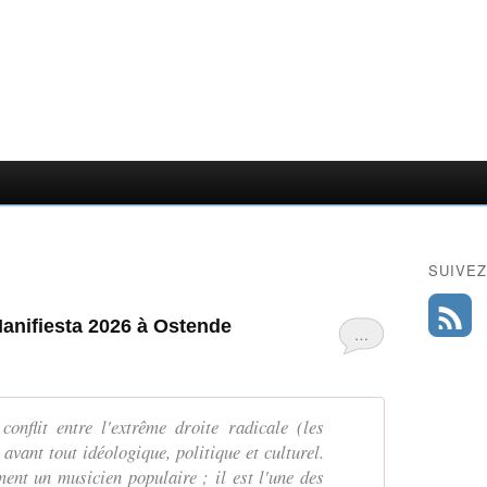
SUIVEZ
Manifiesta 2026 à Ostende
…
onflit entre l'extrême droite radicale (les
avant tout idéologique, politique et culturel.
nt un musicien populaire ; il est l'une des