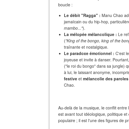
boucle :
Le débit "Ragga" :
Manu Chao adop
jamaïcain ou du hip-hop, particulièr
mambo..."
).
La mélopée mélancolique :
Le ref
(
"King of the bongo, king of the bon
traînante et nostalgique.
Le paradoxe émotionnel :
C'est le
joyeuse et invite à danser. Pourtant,
("le roi du bongo" dans sa jungle) q
à lui, le laissant anonyme, incompr
festive
et
mélancolie des paroles
Chao.
Au-delà de la musique, le conflit entre
est avant tout idéologique, politique 
populaire ; il est l'une des figures de