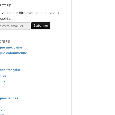
ETTER
-vous pour être averti des nouveaux
publiés.
ORIES
que mexicaine
que colombienne
on française
lles
ique
ues latines
ion
que