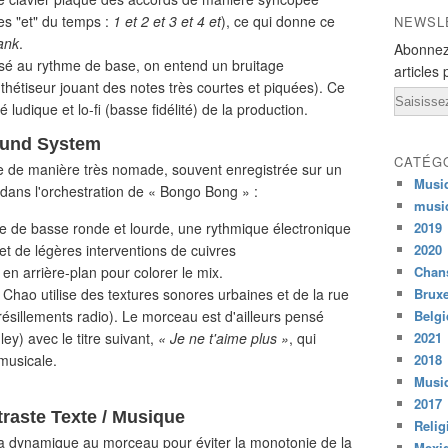
es "et" du temps :
1 et 2 et 3 et 4 et
), ce qui donne ce
NEWSL
ank
.
Abonnez
é au rythme de base, on entend un bruitage
articles 
ynthétiseur jouant des notes très courtes et piquées). Ce
Email
 ludique et lo-fi (basse fidélité) de la production.
Sound System
CATÉG
te de manière très nomade, souvent enregistrée sur un
Musi
 dans l'orchestration de « Bongo Bong » :
musi
e de basse ronde et lourde, une rythmique électronique
2019
et de légères interventions de cuivres
2020
en arrière-plan pour colorer le mix.
Chans
hao utilise des textures sonores urbaines et de la rue
Bruxe
 grésillements radio). Le morceau est d'ailleurs pensé
Belg
) avec le titre suivant,
« Je ne t'aime plus »
, qui
2021
musicale.
2018
Musiq
2017
traste Texte / Musique
Relig
 sa dynamique au morceau pour éviter la monotonie de la
Mexi