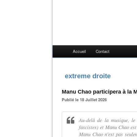
Accueil
Contact
extreme droite
Manu Chao participera à la 
Publié le 18 Juillet 2026
Au-delà de la musique, le c
fascistes) et Manu Chao est 
Manu Chao n'est pas seuleme