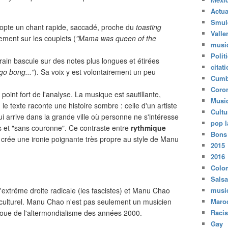
Actua
Smul
te un chant rapide, saccadé, proche du
toasting
Valle
ement sur les couplets (
"Mama was queen of the
musi
Polit
rain bascule sur des notes plus longues et étirées
citat
go bong..."
). Sa voix y est volontairement un peu
Cumb
Coro
 point fort de l'analyse. La musique est sautillante,
Musi
 le texte raconte une histoire sombre : celle d'un artiste
Cultu
ui arrive dans la grande ville où personne ne s'intéresse
pop l
is et "sans couronne". Ce contraste entre
rythmique
Bons
crée une ironie poignante très propre au style de Manu
2015
2016
Colo
Salsa
 l'extrême droite radicale (les fascistes) et Manu Chao
musi
et culturel. Manu Chao n'est pas seulement un musicien
Maro
 proue de l'altermondialisme des années 2000.
Raci
Gay