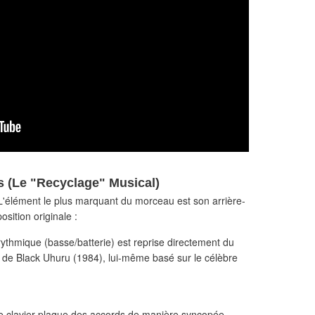
s (Le "Recyclage" Musical)
L'élément le plus marquant du morceau est son arrière-
sition originale :
ythmique (basse/batterie) est reprise directement du
de Black Uhuru (1984), lui-même basé sur le célèbre
le clavier plaque des accords de manière syncopée