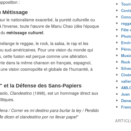
opposition :
Tour
Covid
du Métissage
Conc
sur le nationalisme exacerbé, la pureté culturelle ou
regg
n. À l'inverse, toute l'œuvre de Manu Chao (dès l'époque
Fête 
n du
métissage culturel
.
Phot
Envi
mélange le reggae, le rock, la salsa, le rap et les
Péro
s ou sud-américaines. Pour une vision du monde qui
Musiq
, cette fusion est perçue comme une altération.
Rock
hante dans la même chanson en français, espagnol,
Silve
 une vision cosmopolite et globale de l'humanité, à
Ciné
valle
o" et la Défense des Sans-Papiers
AML
 solo,
Clandestino
(1998), est un hommage direct aux
Juan 
itiques.
Dans
Fran
na / Correr es mi destino para burlar la ley / Perdido
e dicen el clandestino por no llevar papel"
ARTIC