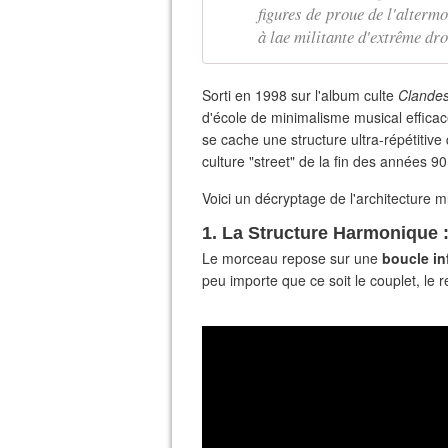
figures de proue de l'alterm
à lae militante d'extrême dro
Sorti en 1998 sur l'album culte
Clandes
d'école de minimalisme musical efficac
se cache une structure ultra-répétitiv
culture "street" de la fin des années 90
​Voici un décryptage de l'architecture 
​1. La Structure Harmonique
​Le morceau repose sur une
boucle in
peu importe que ce soit le couplet, le re