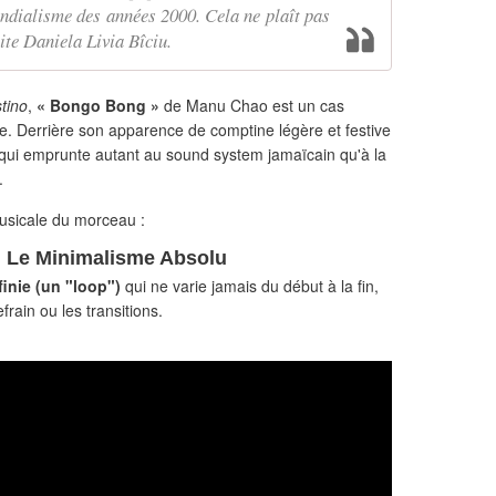
ondialisme des années 2000. Cela ne plaît pas
ite Daniela Livia Bîciu.
tino
,
« Bongo Bong »
de Manu Chao est un cas
e. Derrière son apparence de comptine légère et festive
e qui emprunte autant au sound system jamaïcain qu'à la
.
musicale du morceau :
 : Le Minimalisme Absolu
finie (un "loop")
qui ne varie jamais du début à la fin,
frain ou les transitions.