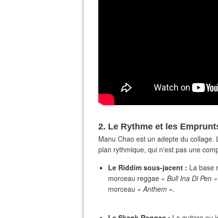
2. Le Rythme et les Emprunt
​Manu Chao est un adepte du collage. 
plan rythmique, qui n'est pas une compo
Le Riddim sous-jacent :
La base r
morceau reggae
« Bull Ina Di Pen »
morceau
« Anthem »
.
Le Skank Reggae :
La guitare ou 