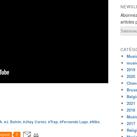
NEWSL
Abonnez
articles 
Email
CATÉG
Musi
musi
2019
2020
Chans
Bruxe
Belg
2021
2018
Musiq
AA
,
#J. Balvin
,
#Jhay Cortez
,
#Trap
,
#Fernando Lugo
,
#Nike
,
2017
Relig
epost
0
Mexi