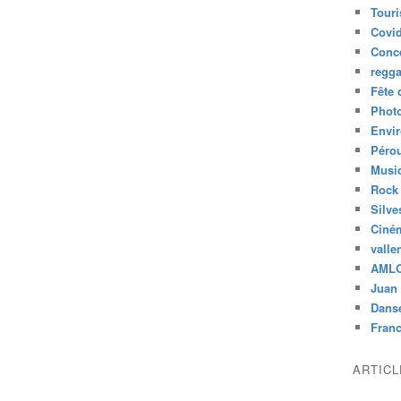
Tour
Covid
Conc
regg
Fête 
Phot
Envi
Péro
Musiq
Rock
Silve
Ciné
valle
AML
Juan 
Dans
Fran
ARTIC