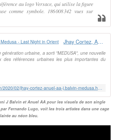
éférence au logo Versace, qui utilise la figure
use comme symbole. 186 008 342 vues sur
Jhay Cortez, Anuel AA, J. Balvin - Medusa - Last Night in Orient
le génération urbaine, a sorti "MEDUSA", une nouvelle
x des références urbaines les plus importantes du
http://musique.arabe.over-blog.com/2020/02/jhay-cortez-anuel-aa-j.balvin-medusa.html
éuni J Balvin et Anuel AA pour les visuels de son single
 par Fernando Lugo, voit les trois artistes dans une cage
lairée au néon bleu.