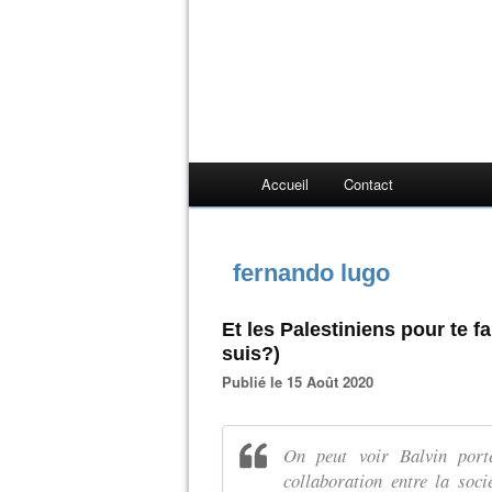
Accueil
Contact
fernando lugo
Et les Palestiniens pour te 
suis?)
Publié le 15 Août 2020
On peut voir Balvin port
collaboration entre la soci