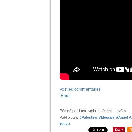
Voir les commentaires
[Haut]
Rédigé par
Last Night in Orient - LNO ©
Publié dans
#Palestine
,
#Medusa
,
#Anuel 
#2020
R