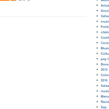
Actua
Smul
Valle
musi
Polit
citat
Cumb
Coro
Musi
Cultu
pop l
Bons
2015
Colo
2016
Salsa
musi
Maro
Raci
Gay