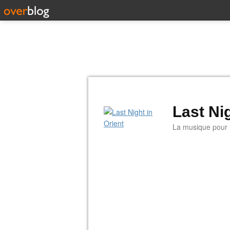
Last Nig
La musique pour la