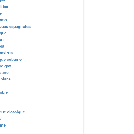
lités
e
nato
ques espagnoles
ique
ion
ia
navirus
que cubaine
re gay
atino
 plans
mbie
que classique
c
sme