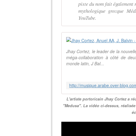
piste du nom fait également r
mythologique grecque Méd
YouTube.
Jhay Cortez, le leader de la nouvel
méga-collaboration à côté de deu
monde latin, J Bal...
L'artiste portoricain Jhay Cortez a r
"Medusa". La vidéo ci-dessus, réalisée
éc