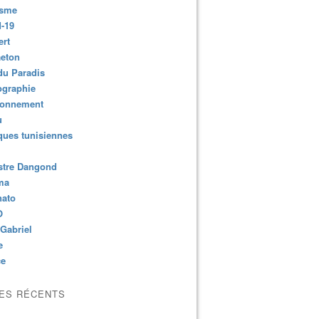
isme
-19
ert
aeton
du Paradis
ographie
ronnement
u
ues tunisiennes
stre Dangond
ma
nato
O
Gabriel
e
ce
LES RÉCENTS