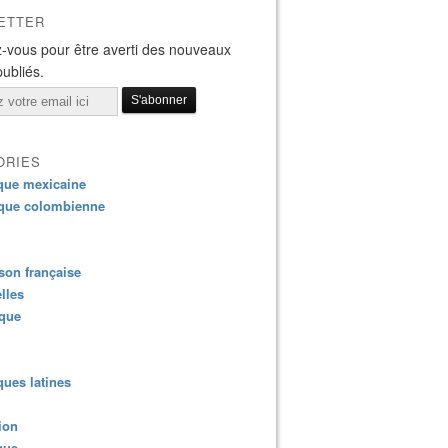
ETTER
-vous pour être averti des nouveaux
publiés.
ORIES
que mexicaine
que colombienne
on française
lles
ique
ues latines
ion
que