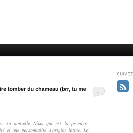
SUIVEZ
faire tomber du chameau (brr, tu me
…
er sa nouvelle Nike, qui est la première
été et une personnalité d'origine latine. La