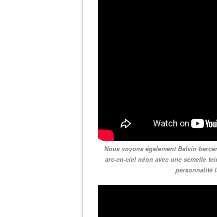
Nous voyons également Balvin bercer
arc-en-ciel néon avec une semelle tei
personnalité l