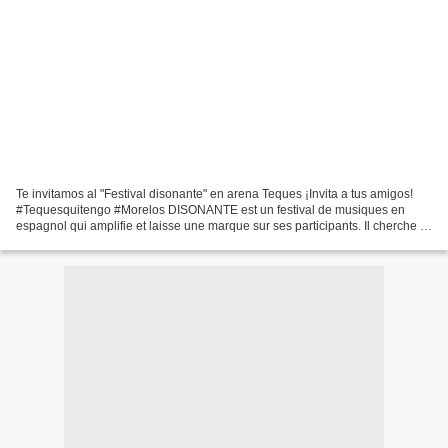
Te invitamos al "Festival disonante" en arena Teques ¡Invita a tus amigos!
#Tequesquitengo #Morelos DISONANTE est un festival de musiques en
espagnol qui amplifie et laisse une marque sur ses participants. Il cherche à
réunir différents genres musicaux...