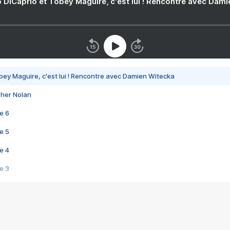
 DiCaprio et Tobey Maguire, c'est lui ! Rencontre avec Dam
bey Maguire, c'est lui ! Rencontre avec Damien Witecka
pher Nolan
e 6
e 5
e 4
e 3
s créatrices de la VF !
e 2
e 1