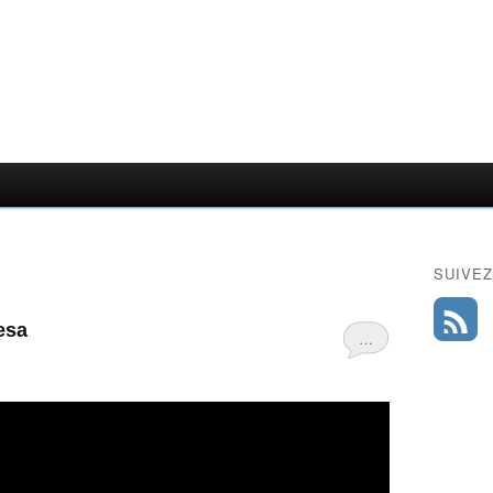
SUIVEZ
esa
…