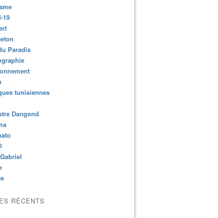
isme
-19
ert
aeton
du Paradis
ographie
ronnement
u
ues tunisiennes
stre Dangond
ma
nato
O
Gabriel
e
ce
LES RÉCENTS