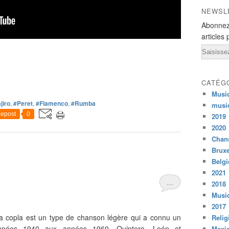
NEWSL
Abonnez
articles 
Email
CATÉG
Musi
jiro
,
#Peret
,
#Flamenco
,
#Rumba
musi
epost
0
2019
2020
Chans
Bruxe
Belg
2021
…
2018
Musiq
2017
a copla est un type de chanson légère qui a connu un
Relig
nées 1940 aux années 1960. Quintero, León et
Mexi