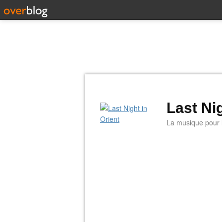
Last Nig
La musique pour la