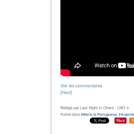
Voir les commentaires
[Haut]
Rédigé par
Last Night in Orient - LNO ©
Publié dans
#María la Portuguesa
,
#Argenti
R