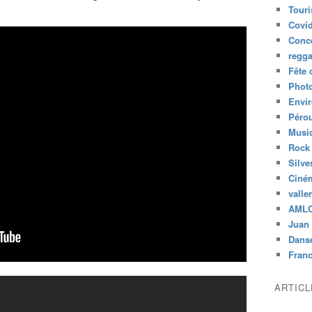
Tour
Covid
Conc
regg
Fête 
Phot
Envi
Péro
Musiq
Rock
Silve
Ciné
valle
AML
Juan 
Dans
Fran
ARTIC