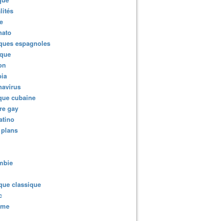
lités
e
nato
ques espagnoles
ique
ion
ia
navirus
que cubaine
re gay
atino
 plans
mbie
que classique
c
sme