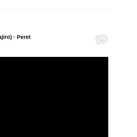
iro) · Peret
…