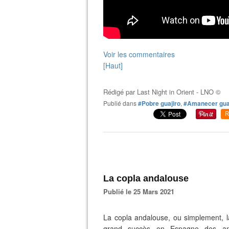
Voir les commentaires
[Haut]
Rédigé par
Last Night in Orient - LNO ©
Publié dans
#Pobre guajiro
,
#Amanecer gua
R
La copla andalouse
Publié le 25 Mars 2021
La copla andalouse, ou simplement, l
grand succès en Espagne des an