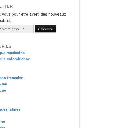
ETTER
-vous pour être averti des nouveaux
publiés.
ORIES
que mexicaine
que colombienne
on française
lles
ique
ues latines
ion
que