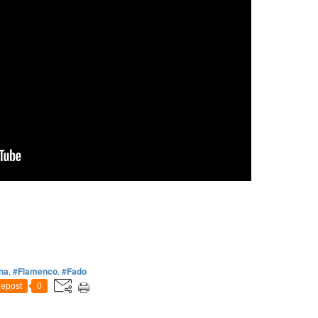
na
,
#Flamenco
,
#Fado
epost
0