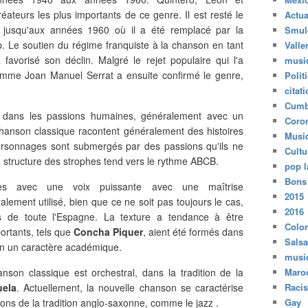
réateurs les plus importants de ce genre. Il est resté le
Actua
 jusqu'aux années 1960 où il a été remplacé par la
Smul
Le soutien du régime franquiste à la chanson en tant
Valle
 favorisé son déclin. Malgré le rejet populaire qui l'a
musi
s comme Joan Manuel Serrat a ensuite confirmé le genre,
Polit
citat
Cumb
t dans les passions humaines, généralement avec un
Coro
 chanson classique racontent généralement des histoires
Musi
ersonnages sont submergés par des passions qu'ils ne
Cultu
a structure des strophes tend vers le rythme ABCB.
pop l
Bons
ètes avec une voix puissante avec une maîtrise
2015
alement utilisé, bien que ce ne soit pas toujours le cas,
2016
s de toute l'Espagne. La texture a tendance à être
Colo
ortants, tels que
Concha Piquer
, aient été formés dans
Salsa
son un caractère académique.
musi
on classique est orchestral, dans la tradition de la
Maro
uela
. Actuellement, la nouvelle chanson se caractérise
Raci
ons de la tradition anglo-saxonne, comme le jazz .
Gay