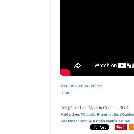
Voir les commentaires
[Haut]
Rédigé par
Last Night in Orient - LNO ©
Publié dans
#Claudia Bramnfsette
,
#Gabilo
Gabilondo Soler
,
#Germán Valdés Tin Tan
R