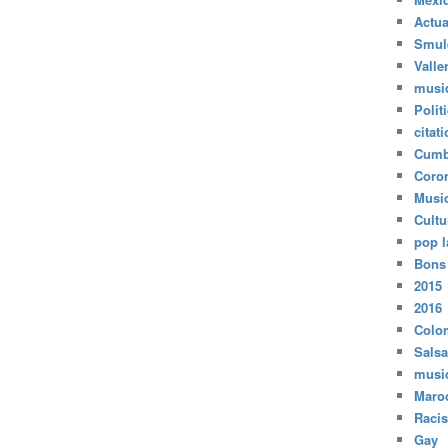
Actua
Smul
Valle
musi
Polit
citat
Cumb
Coro
Musi
Cultu
pop l
Bons
2015
2016
Colo
Salsa
musi
Maro
Raci
Gay