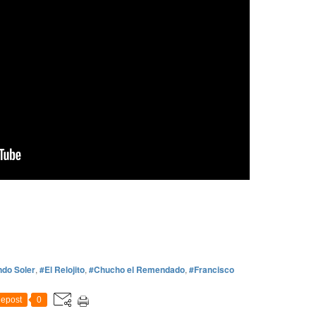
ndo Soler
,
#El Relojito
,
#Chucho el Remendado
,
#Francisco
epost
0