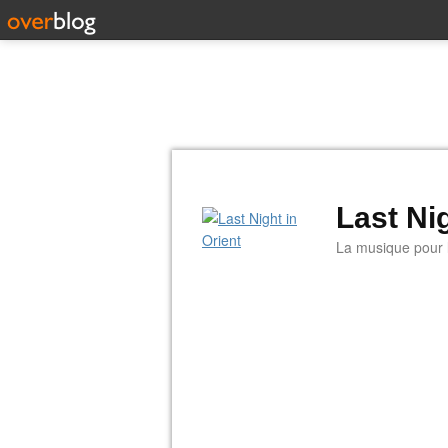
Last Nig
La musique pour la