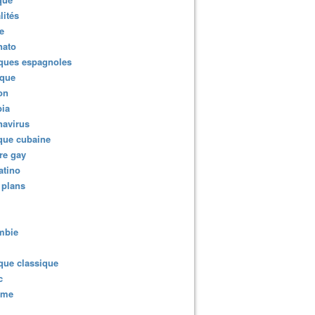
lités
e
nato
ques espagnoles
ique
ion
ia
navirus
que cubaine
re gay
atino
 plans
mbie
que classique
c
sme