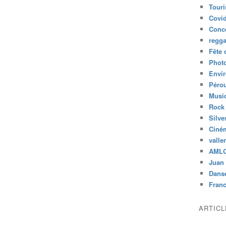
Tour
Covid
Conc
regg
Fête 
Phot
Envi
Péro
Musiq
Rock
Silve
Ciné
valle
AML
Juan 
Dans
Fran
ARTIC