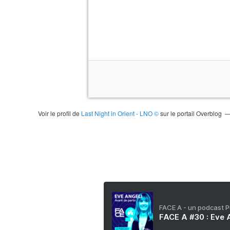
Voir le profil de
Last Night in Orient - LNO ©
sur le portail Overblog
FACE A - un podcast 
FACE A #30 : Eve A