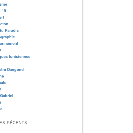
isme
-19
ert
aeton
du Paradis
ographie
ronnement
u
ues tunisiennes
stre Dangond
ma
nato
O
Gabriel
e
ce
LES RÉCENTS