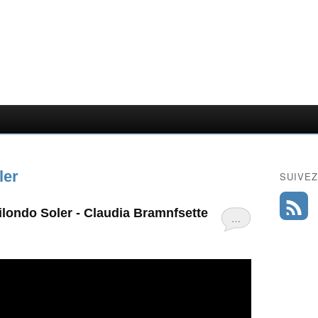
ler
SUIVEZ
ilondo Soler - Claudia Bramnfsette
…