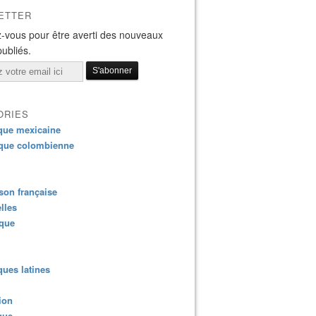
ETTER
-vous pour être averti des nouveaux
publiés.
ORIES
que mexicaine
que colombienne
on française
lles
ique
ues latines
ion
que