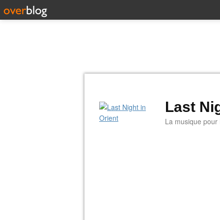
Last Nig
La musique pour la