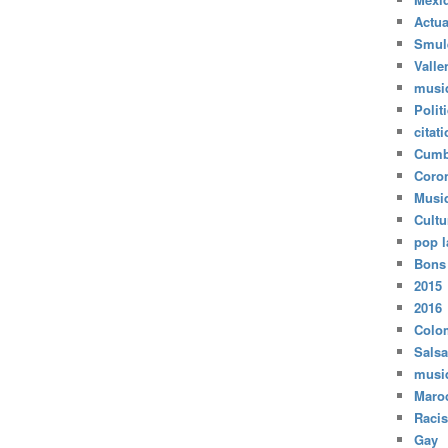
Actua
Smul
Valle
musi
Polit
citat
Cumb
Coro
Musi
Cultu
pop l
Bons
2015
2016
Colo
Salsa
musi
Maro
Raci
Gay