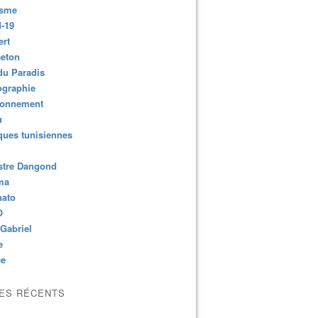
isme
-19
ert
aeton
du Paradis
ographie
ronnement
u
ues tunisiennes
stre Dangond
ma
nato
O
Gabriel
e
ce
LES RÉCENTS