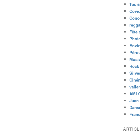
Tour
Covid
Conc
regg
Fête 
Phot
Envi
Péro
Musiq
Rock
Silve
Ciné
valle
AML
Juan 
Dans
Fran
ARTIC