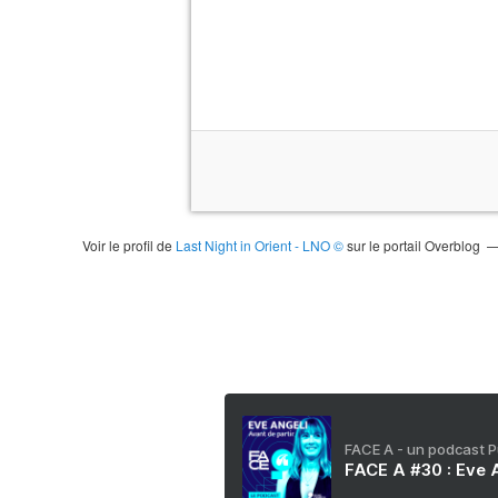
Voir le profil de
Last Night in Orient - LNO ©
sur le portail Overblog
FACE A - un podcast 
FACE A #30 : Eve A