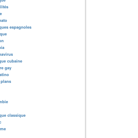
lités
e
nato
ques espagnoles
ique
ion
ia
navirus
que cubaine
re gay
atino
 plans
mbie
que classique
c
sme