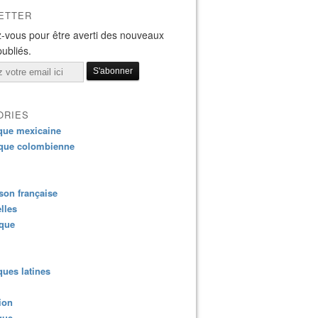
ETTER
-vous pour être averti des nouveaux
publiés.
ORIES
que mexicaine
que colombienne
on française
lles
ique
ues latines
ion
que