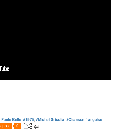
 Paule Belle
,
#1975
,
#Michel Grisolia
,
#Chanson française
epost
0