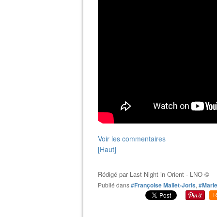
Voir les commentaires
[Haut]
Rédigé par
Last Night in Orient - LNO ©
Publié dans
#Françoise Mallet-Joris
,
#Marie
R