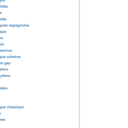
lités
e
nato
ques espagnoles
ique
ion
ia
navirus
que cubaine
re gay
atino
 plans
mbie
que classique
c
sme