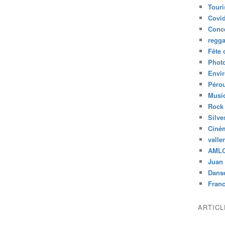
Tour
Covid
Conc
regg
Fête 
Phot
Envi
Péro
Musiq
Rock
Silve
Ciné
valle
AML
Juan 
Dans
Fran
ARTIC