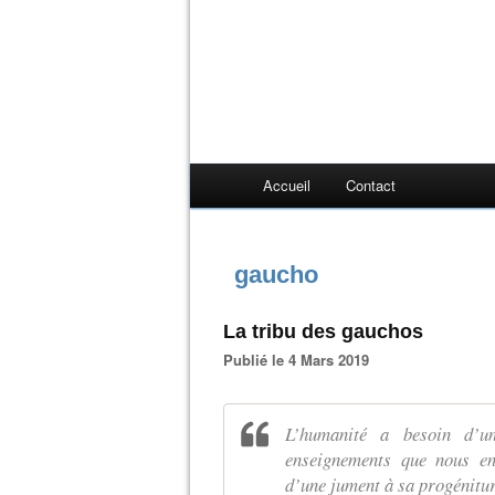
Accueil
Contact
gaucho
La tribu des gauchos
Publié le 4 Mars 2019
L’humanité a besoin d’u
enseignements que nous en
d’une jument à sa progénitur