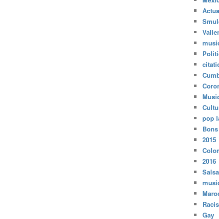
Actua
Smul
Valle
musi
Polit
citat
Cumb
Coro
Musi
Cultu
pop l
Bons
2015
Colo
2016
Salsa
musi
Maro
Raci
Gay