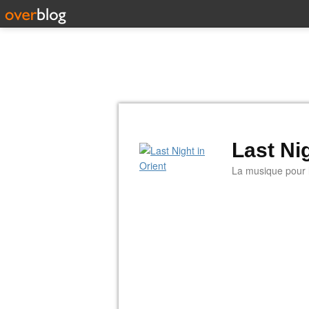
Last Nig
La musique pour la