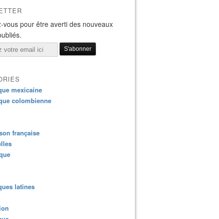
ETTER
-vous pour être averti des nouveaux
publiés.
ORIES
que mexicaine
que colombienne
on française
lles
ique
ues latines
ion
que