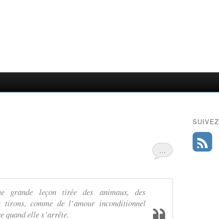
SUIVEZ
…
ne grande leçon tirée des animaux, des
 tirons, comme de l’amour inconditionnel
e quand elle s’arrête.