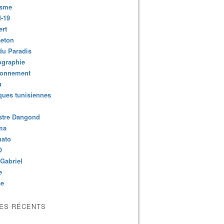
isme
-19
ert
aeton
du Paradis
ographie
ronnement
u
ues tunisiennes
stre Dangond
ma
nato
O
Gabriel
e
ce
LES RÉCENTS