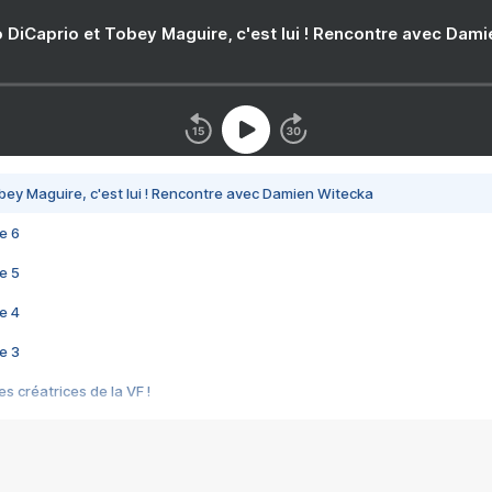
 DiCaprio et Tobey Maguire, c'est lui ! Rencontre avec Dam
bey Maguire, c'est lui ! Rencontre avec Damien Witecka
e 6
e 5
e 4
e 3
s créatrices de la VF !
e 2
e 1