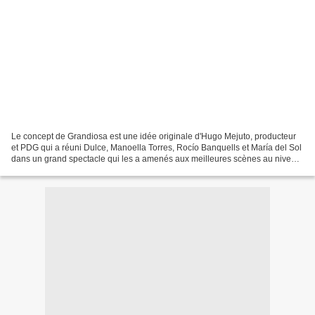
Le concept de Grandiosa est une idée originale d'Hugo Mejuto, producteur
et PDG qui a réuni Dulce, Manoella Torres, Rocío Banquells et María del Sol
dans un grand spectacle qui les a amenés aux meilleures scènes au niveau
national. Music video by GranDiosas...