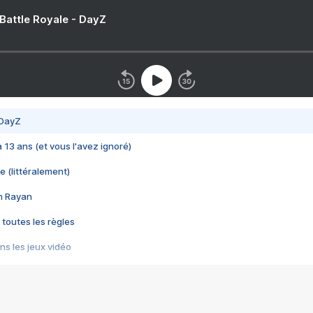
 Battle Royale - DayZ
 DayZ
 a 13 ans (et vous l'avez ignoré)
e (littéralement)
im Rayan
 toutes les règles
s les jeux vidéo
us choquant de Rockstar ? - Le scandale BULLY
e plus moche de Steam