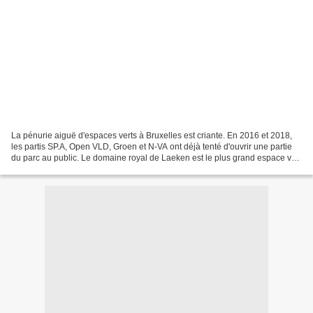
La pénurie aiguë d'espaces verts à Bruxelles est criante. En 2016 et 2018,
les partis SP.A, Open VLD, Groen et N-VA ont déjà tenté d'ouvrir une partie
du parc au public. Le domaine royal de Laeken est le plus grand espace vert
de Bruxelles. Avec 186 hectares...