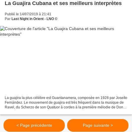
La Guajira Cubana et ses meilleurs interprètes
Publié le 14/07/2019 à 21:41
Par
Last Night in Orient - LNO ©
La guajira la plus célèbre est Guantanamera, composée en 1928 par Joseíto
Fernández. Le mouvement de guajira est très fréquent dans la musique de
Ravel, du Scherzo de son Quatuor à cordes à la première mélodie de Don
Quichotte à Dulcinée. Dans West Side...
< Page précédente
Page suivante >