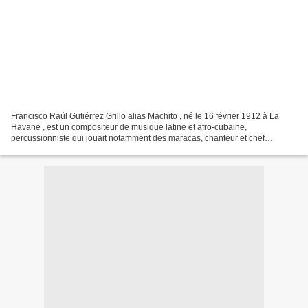
Francisco Raúl Gutiérrez Grillo alias Machito , né le 16 février 1912 à La
Havane , est un compositeur de musique latine et afro-cubaine,
percussionniste qui jouait notamment des maracas, chanteur et chef
d'orchestre américain qui a joué un rôle fondamental...