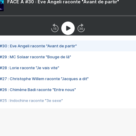
FACE A #30 : Eve Angeli raconte "Avant de partir"
#30 : Eve Angeli raconte "Avant de partir"
#29 : MC Solaar raconte "Bouge de là"
28 : Lorie raconte "Je vais vite"
#27 : Christophe Willem raconte "Jacques a dit"
#26 : Chimène Badi raconte "Entre nous"
#25 : Indochine raconte "3e sexe"
#24 : Zaho raconte "C'est chelou"
#23 : Patrick Bruel raconte "Au café des délices"
#22 : Kyo raconte "Le chemin"