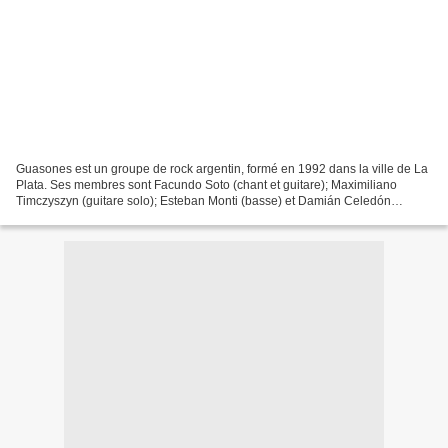
Guasones est un groupe de rock argentin, formé en 1992 dans la ville de La
Plata. Ses membres sont Facundo Soto (chant et guitare); Maximiliano
Timczyszyn (guitare solo); Esteban Monti (basse) et Damián Celedón
(batterie). Guasones - Ni Siquiera (video...