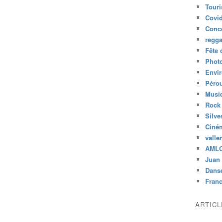
Tour
Covid
Conc
regg
Fête 
Phot
Envi
Péro
Musiq
Rock
Silve
Ciné
valle
AML
Juan 
Dans
Fran
ARTIC