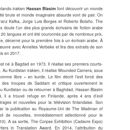
finlando-irakien
Hassan Blasim
font découvrir un monde
lité brute et monde imaginaire absurde vont de pair. On
ranz Kafka, Jorge Luis Borges et Roberto Bolaño. The
 doute l’un des plus grands écrivains de fiction arabe
 en 20 langues et ont été couronnés par de nombreux prix,
ze, décerné pour la première fois à un écrivain arabe. À
uvre avec Annelies Verbeke et lira des extraits de son
ais en 2017.
 est né à Bagdad en 1973. Il réalise ses premiers courts-
. Au Kurdistan irakien, il réalise Wounded Camera, sous
e libre » en kurde. Le film décrit l’exil forcé des
on des troupes de Saddam et critique ouvertement le
r au Kurdistan ou de retourner à Baghdad, Hassan Blasim
, il a trouvé refuge en Finlande, après 4 ans d’exil
trages et nouvelles pour la télévision finlandaise. Son
 par la publication au Royaume-Uni de The Madman of
l de nouvelles, immédiatement sélectionné pour le
10). A sa sortie, The Corpse Exhibition (Cadavre Expo)
ers in Translation Award. En 2014, l’attribution du