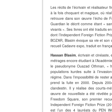
Les récits de l’écrivain et réalisateur 
à la fois choquant et magique, où réa
retrouve dans son œuvre l’écho de F
Guardian le décrit comme étant « sans
vivants ». Ses livres ont été traduits
dont l’Independent Foreign Fiction Pri
BOZAR, Blasim évoque sa vie et son œ
recueil Cadavre expo, traduit en franç
Hassan Blasim
, écrivain et cinéaste,
métrages encore étudiant à l’Académie
le pseudonyme Ouazad Othman, « homm
populations kurdes suite à l’invasi
régime. Dans l’impossibilité de reste
prend la fuite en 2000. Depuis 2004
clandestin. Il y réalise des courts-mé
œuvre de nouvelliste a été révélée
Freedom Square, son premier recuei
Independent Foreign Fiction Prize (20
est l’un des 4 lauréats du PEN Writ