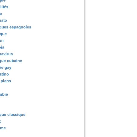
lités
e
nato
ques espagnoles
ique
ion
ia
navirus
que cubaine
re gay
atino
 plans
mbie
que classique
c
sme