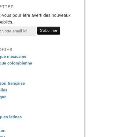
ETTER
-vous pour être averti des nouveaux
publiés.
ORIES
que mexicaine
que colombienne
on française
lles
ique
ues latines
ion
que