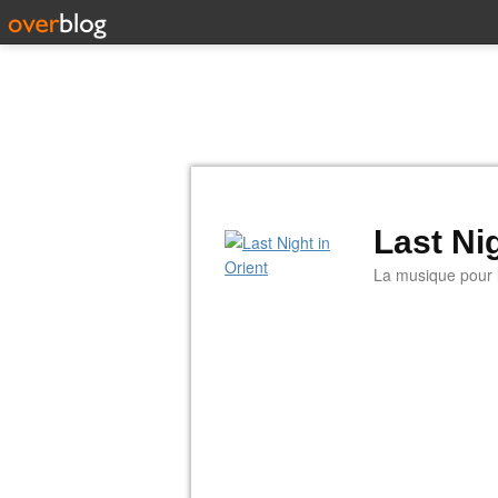
Last Nig
La musique pour la