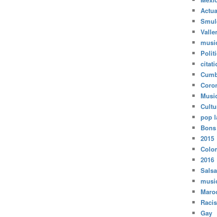
Actua
Smul
Valle
musi
Polit
citat
Cumb
Coro
Musi
Cultu
pop l
Bons
2015
Colo
2016
Salsa
musi
Maro
Raci
Gay