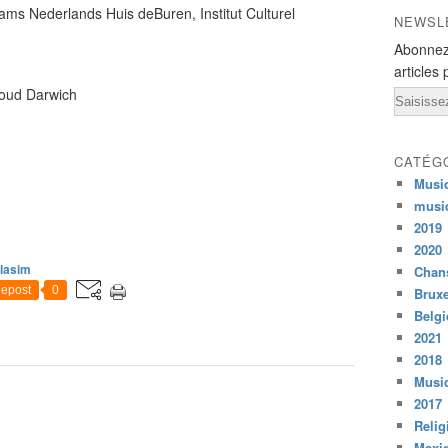
ams Nederlands Huis deBuren, Institut Culturel
NEWSL
Abonnez
articles 
moud Darwich
Email
CATÉG
Musi
musi
2019
2020
lasim
Chans
epost
0
Bruxe
Belg
2021
2018
Musiq
2017
Relig
Mexi