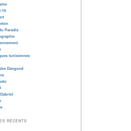
isme
-19
ert
aeton
du Paradis
ographie
ronnement
u
ues tunisiennes
stre Dangond
ma
nato
O
Gabriel
e
ce
LES RÉCENTS