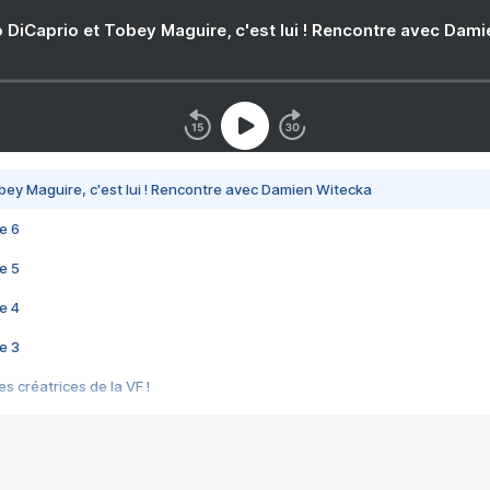
 DiCaprio et Tobey Maguire, c'est lui ! Rencontre avec Dam
bey Maguire, c'est lui ! Rencontre avec Damien Witecka
e 6
e 5
e 4
e 3
s créatrices de la VF !
e 2
e 1