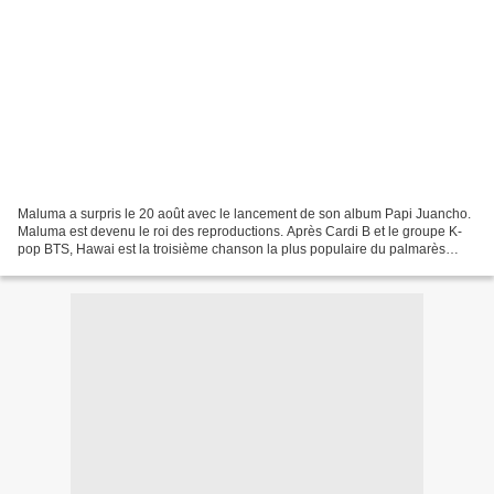
Maluma a surpris le 20 août avec le lancement de son album Papi Juancho.
Maluma est devenu le roi des reproductions. Après Cardi B et le groupe K-
pop BTS, Hawai est la troisième chanson la plus populaire du palmarès
mondial de Spotify et la première en...