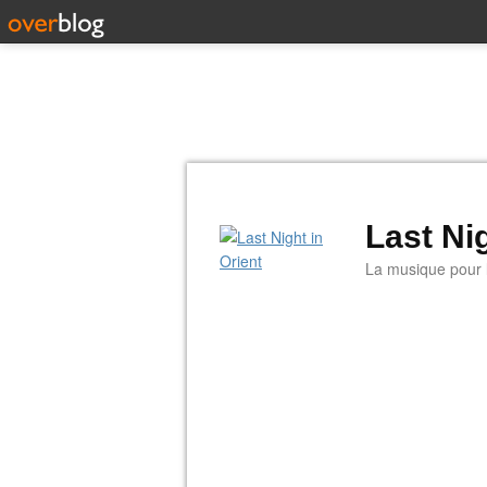
Last Nig
La musique pour la