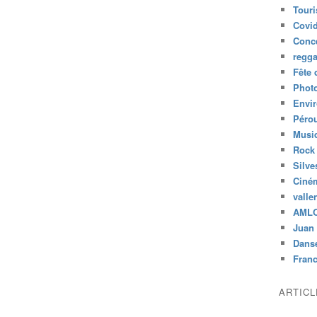
Tour
Covid
Conc
regg
Fête 
Phot
Envi
Péro
Musiq
Rock
Silve
Ciné
valle
AML
Juan 
Dans
Fran
ARTIC