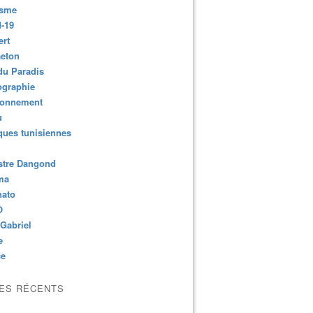
isme
-19
ert
aeton
du Paradis
ographie
ronnement
u
ues tunisiennes
stre Dangond
ma
nato
O
Gabriel
e
ce
LES RÉCENTS