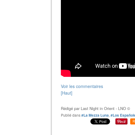
Voir les commentaires
[Haut]
Rédigé par
Last Night in Orient - LNO ©
Publié dans
#La Mezza Luna
,
#Los Español
R