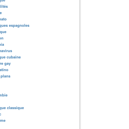
lités
e
nato
ques espagnoles
ique
ion
ia
navirus
que cubaine
re gay
atino
 plans
mbie
que classique
c
sme