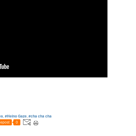
es
,
#Heino Gaze
,
#cha cha cha
epost
0