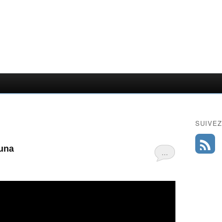
SUIVEZ
Luna
…