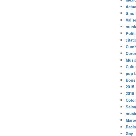
Actua
Smul
Valle
musi
Polit
citat
Cumb
Coro
Musi
Cultu
pop l
Bons
2015
2016
Colo
Salsa
musi
Maro
Raci
Gay