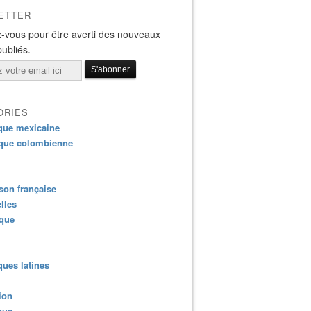
ETTER
-vous pour être averti des nouveaux
publiés.
ORIES
que mexicaine
que colombienne
on française
lles
ique
ues latines
ion
que