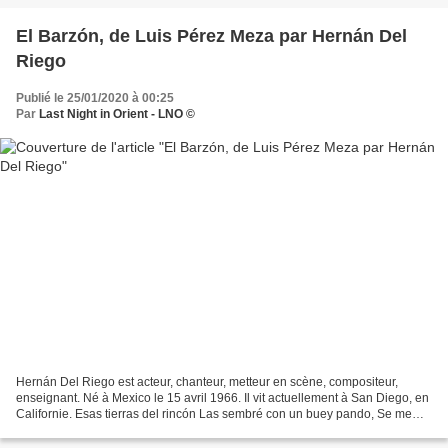
El Barzón, de Luis Pérez Meza par Hernán Del
Riego
Publié le 25/01/2020 à 00:25
Par
Last Night in Orient - LNO ©
Hernán Del Riego est acteur, chanteur, metteur en scène, compositeur,
enseignant. Né à Mexico le 15 avril 1966. Il vit actuellement à San Diego, en
Californie. Esas tierras del rincón Las sembré con un buey pando, Se me
reventó el barzón Y sigue la yunta...