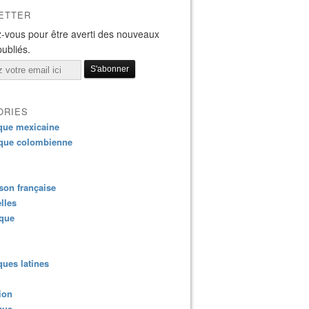
ETTER
-vous pour être averti des nouveaux
publiés.
ORIES
que mexicaine
que colombienne
on française
lles
ique
ues latines
ion
que