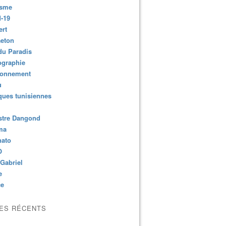
isme
-19
ert
aeton
du Paradis
ographie
ronnement
u
ues tunisiennes
stre Dangond
ma
nato
O
Gabriel
e
ce
LES RÉCENTS