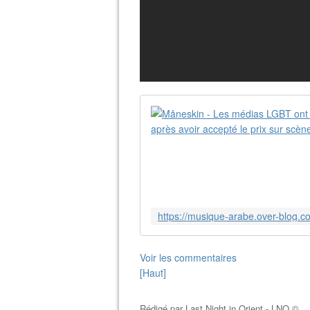
Voir les commentaires
[Haut]
Rédigé par
Last Night in Orient - LNO ©