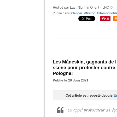
Rédigé par
Last Night in Orient - LNO ©
Publié dans
#Tanger
,
#Maroc
,
#Homophobi
R
Les Måneskin, gagnants de l
scène pour protester contr
Pologne!
Publié le 28 Juin 2021
Cet article est reposté depuis
En
Un appel provocateur à l’é