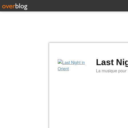
Last Nig
La musique pour la