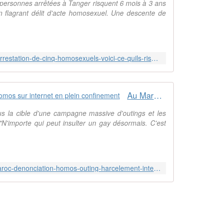
personnes arrêtées à Tanger risquent 6 mois à 3 ans
en flagrant délit d'acte homosexuel. Une descente de
https://fr.le360.ma/societe/tanger-arrestation-de-cinq-homosexuels-voici-ce-quils-risquent-234126
Au Maroc, on fait la chasse aux homos sur internet en plein confinement
 la cible d'une campagne massive d'outings et les
"N'importe qui peut insulter un gay désormais. C'est
http://www.slate.fr/story/190038/maroc-denonciation-homos-outing-harcelement-internet