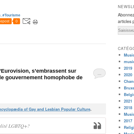
NEWSL
Abonnez
e
,
#Tourisme
articles 
epost
0
Email
CATÉG
Musi
musi
2019
’Eurovision, s’embrassent sur
…
2020
e le gouvernement homophobe de
Chans
Bruxe
Belg
2021
2018
cyclopædia of Gay and Lesbian Popular Culture
.
Musiq
2017
galité LGBTQ+?
Relig
Mexi