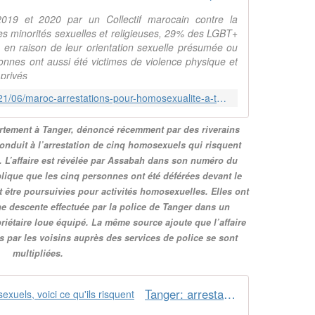
2019 et 2020 par un Collectif marocain contre la
 des minorités sexuelles et religieuses, 29% des LGBT+
 en raison de leur orientation sexuelle présumée ou
onnes ont aussi été victimes de violence physique et
privés
http://lgbtculture.over-blog.com/2021/06/maroc-arrestations-pour-homosexualite-a-tanger.html
rtement à Tanger, dénoncé récemment par des riverains
onduit à l’arrestation de cinq homosexuels qui risquent
. L’affaire est révélée par Assabah dans son numéro du
plique que les cinq personnes ont été déférées devant le
t être poursuivies pour activités homosexuelles. Elles ont
une descente effectuée par la police de Tanger dans un
riétaire loue équipé. La même source ajoute que l’affaire
s par les voisins auprès des services de police se sont
multipliées.
Tanger: arrestation de cinq homosexuels, voici ce qu'ils risquent