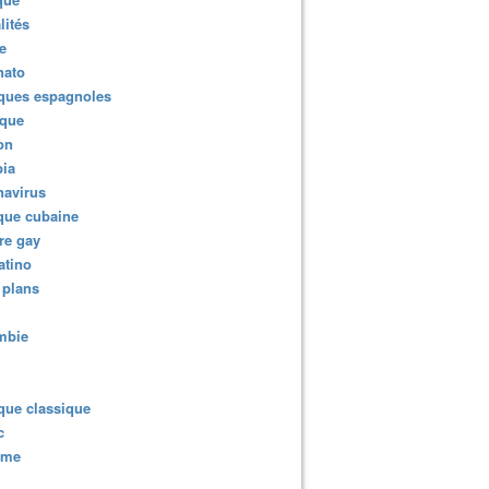
lités
e
nato
ques espagnoles
ique
gnant de l’Eurovision, s’embrassent sur scène pour protes
ion
ia
navirus
que cubaine
re gay
atino
 plans
mbie
que classique
c
sme