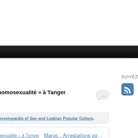
SUIVEZ
 homosexualité » à Tanger
…
cyclopædia of Gay and Lesbian Popular Culture
.
Maroc : Arrestations pour « homosexualité » à Tanger