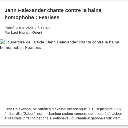
Jann Halexander chante contre la haine
homophobe : Fearless
Publié le 01/12/2017 à 17:48
Par
Last Night in Orient
Jann Halexander, né Aurélien Makosso-Akendengué le 13 septembre 1982
à Libreville (Gabon), est un chanteur (auteur-compositeur-interprète), acteur
et réalisateur franco-gabonais. Petit-neveu du chanteur gabonais folk Pierre
Akendengué, initié très jeune...