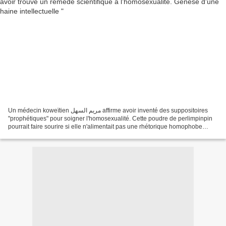
Un médecin koweïtien مريم السهل affirme avoir inventé des suppositoires
"prophétiques" pour soigner l'homosexualité. Cette poudre de perlimpinpin
pourrait faire sourire si elle n'alimentait pas une rhétorique homophobe
insultante et discriminante. 86%...