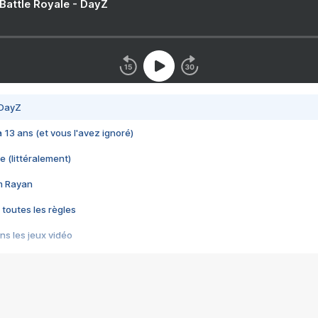
 Battle Royale - DayZ
 DayZ
 a 13 ans (et vous l'avez ignoré)
e (littéralement)
im Rayan
 toutes les règles
s les jeux vidéo
us choquant de Rockstar ? - Le scandale BULLY
e plus moche de Steam
du RÊVE tourne au CAUCHEMAR