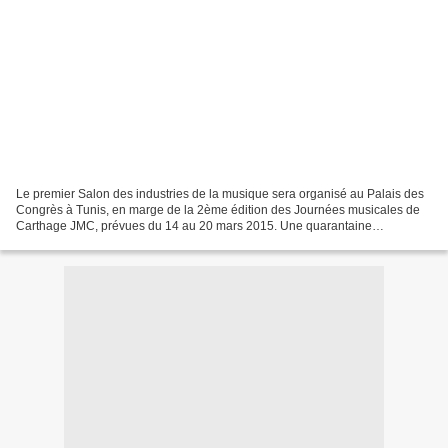
Le premier Salon des industries de la musique sera organisé au Palais des
Congrès à Tunis, en marge de la 2ème édition des Journées musicales de
Carthage JMC, prévues du 14 au 20 mars 2015. Une quarantaine
d’exposants de Tunisie, Egypte, Syrie, Irak,...