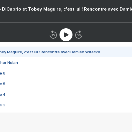
 DiCaprio et Tobey Maguire, c'est lui ! Rencontre avec Dam
bey Maguire, c'est lui ! Rencontre avec Damien Witecka
pher Nolan
e 6
e 5
e 4
e 3
s créatrices de la VF !
e 2