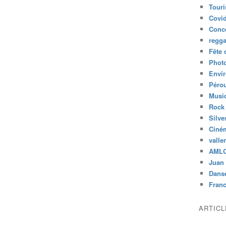
Tour
Covid
Conc
regg
Fête 
Phot
Envi
Péro
Musiq
Rock
Silve
Ciné
valle
AML
Juan 
Dans
Fran
ARTIC