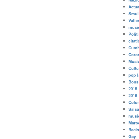
Actua
Smul
Valle
musi
Polit
citat
Cumb
Coro
Musi
Cultu
pop l
Bons
2015
2016
Colo
Salsa
musi
Maro
Raci
Gay