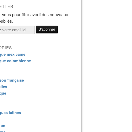
ETTER
-vous pour être averti des nouveaux
publiés.
ORIES
que mexicaine
que colombienne
on française
lles
ique
ues latines
ion
que