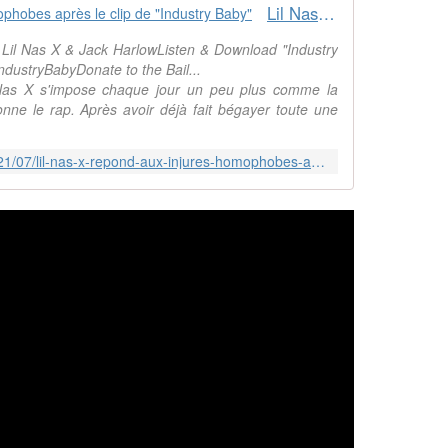
Lil Nas X répond aux injures homophobes après le clip de "Industry Baby"
by Lil Nas X & Jack HarlowListen & Download "Industry
/IndustryBabyDonate to the Bail...
as X s'impose chaque jour un peu plus comme la
onne le rap. Après avoir déjà fait bégayer toute une
http://lgbtculture.over-blog.com/2021/07/lil-nas-x-repond-aux-injures-homophobes-apres-le-clip-de-industry-baby.html