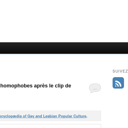
SUIVEZ
s homophobes après le clip de
…
cyclopædia of Gay and Lesbian Popular Culture
.