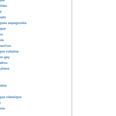
lités
e
nato
ques espagnoles
ique
ion
ia
navirus
que cubaine
re gay
atino
 plans
mbie
que classique
c
sme