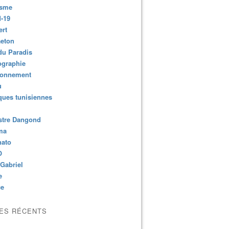
isme
-19
ert
aeton
du Paradis
ographie
ronnement
u
ues tunisiennes
stre Dangond
ma
nato
O
Gabriel
e
ce
LES RÉCENTS