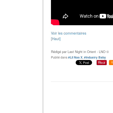
Voir les commentaires
[Haut]
Rédigé par
Last Night in Orient - LNO ©
Publié dans
#Lil Nas X
,
#Industry Baby
R