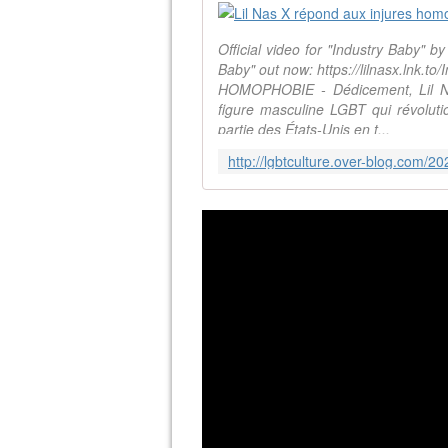
Official video for "Industry Baby" 
Baby" out now: https://lilnasx.lnk.to
HOMOPHOBIE - Dédicement, Lil N
figure masculine LGBT qui révoluti
partie des États-Unis en t...