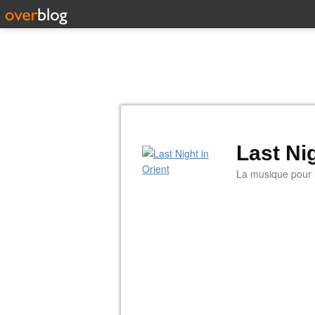
Last Nig
La musique pour la