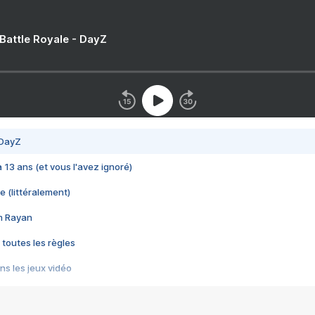
 Battle Royale - DayZ
 DayZ
 a 13 ans (et vous l'avez ignoré)
e (littéralement)
im Rayan
 toutes les règles
s les jeux vidéo
us choquant de Rockstar ? - Le scandale BULLY