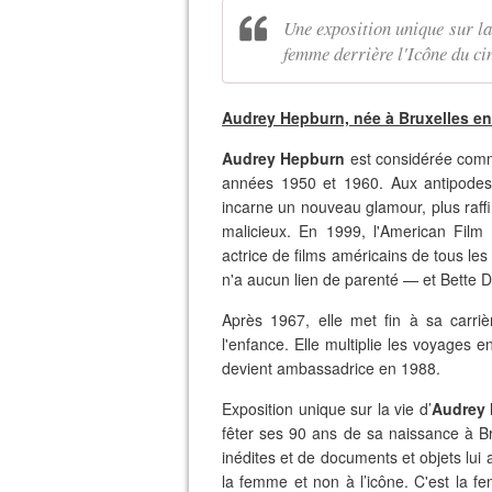
Une exposition unique sur la
femme derrière l'Icône du c
Audrey Hepburn, née à Bruxelles en 
Audrey Hepburn
est considérée comm
années 1950 et 1960. Aux antipodes
incarne un nouveau glamour, plus raffin
malicieux. En 1999, l'American Film I
actrice de films américains de tous le
n'a aucun lien de parenté — et Bette D
Après 1967, elle met fin à sa carriè
l'enfance. Elle multiplie les voyages 
devient ambassadrice en 1988.
Exposition unique sur la vie d’
Audrey
fêter ses 90 ans de sa naissance à B
inédites et de documents et objets lui
la femme et non à l’icône. C'est la fe