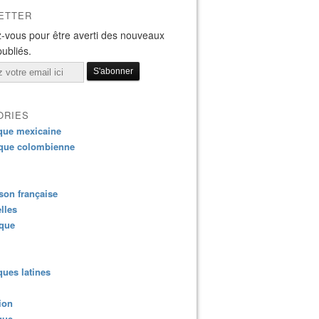
ETTER
-vous pour être averti des nouveaux
publiés.
ORIES
que mexicaine
que colombienne
on française
lles
ique
ues latines
ion
que