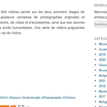
NEWSL
de 800 mètres carrés sur les deux premiers étages de
Abonnez
plusieurs centaines de photographies originales et
articles 
enirs, de robes et d'accessoires, ainsi que ses œuvres
Email
 écrits humanitaires. Une série de vidéos poignantes
 vie de l’icône.
CATÉG
Musi
musi
2019
2020
Chans
Bruxe
Belg
2021
2018
Musiq
2017
#2019
,
#Espace Vanderborght
,
#Photographie
,
#Cinéma
,
Relig
Mexi