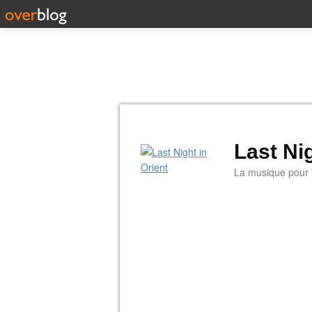
Last Nig
La musique pour la