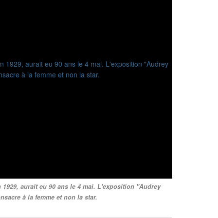
1929, aurait eu 90 ans le 4 mai. L'exposition "Audrey
nsacre à la femme et non la star.