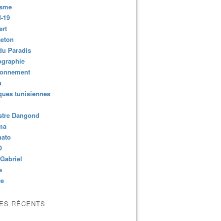
isme
-19
ert
aeton
du Paradis
ographie
ronnement
u
ues tunisiennes
stre Dangond
ma
nato
O
Gabriel
e
ce
LES RÉCENTS