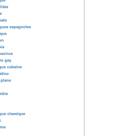
lités
e
nato
ques espagnoles
ique
ion
ia
navirus
re gay
que cubaine
atino
 plans
mbie
que classique
c
sme