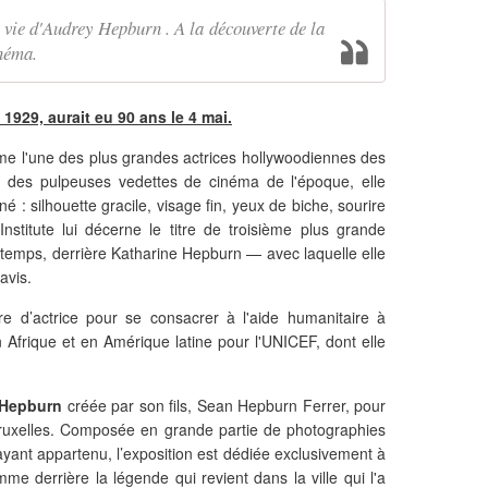
 vie d'Audrey Hepburn . A la découverte de la
inéma.
1929, aurait eu 90 ans le 4 mai.
e l'une des plus grandes actrices hollywoodiennes des
 des pulpeuses vedettes de cinéma de l'époque, elle
é : silhouette gracile, visage fin, yeux de biche, sourire
nstitute lui décerne le titre de troisième plus grande
s temps, derrière Katharine Hepburn — avec laquelle elle
avis.
re d’actrice pour se consacrer à l'aide humanitaire à
en Afrique et en Amérique latine pour l'UNICEF, dont elle
 Hepburn
créée par son fils, Sean Hepburn Ferrer, pour
ruxelles. Composée en grande partie de photographies
 ayant appartenu, l’exposition est dédiée exclusivement à
mme derrière la légende qui revient dans la ville qui l'a