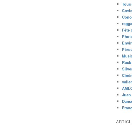
Tour
Covid
Conc
regg
Fête 
Phot
Envi
Péro
Musiq
Rock
Silve
Ciné
valle
AML
Juan 
Dans
Fran
ARTIC