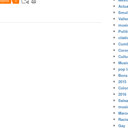
epost
0
Actua
Smul
Valle
musi
Polit
citat
Cumb
Coro
Cultu
Musi
pop l
Bons
2015
Colo
2016
Salsa
musi
Maro
Raci
Gay