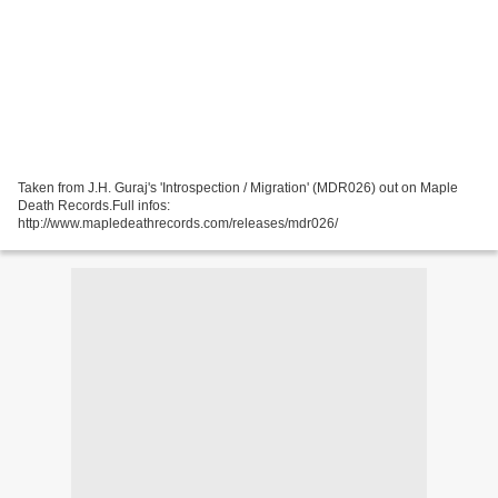
Taken from J.H. Guraj's 'Introspection / Migration' (MDR026) out on Maple
Death Records.Full infos:
http://www.mapledeathrecords.com/releases/mdr026/