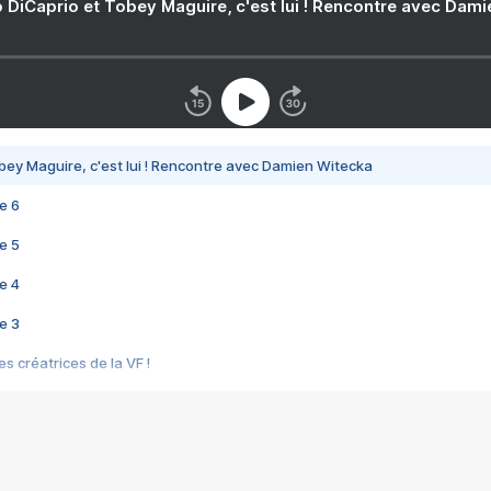
 DiCaprio et Tobey Maguire, c'est lui ! Rencontre avec Dam
bey Maguire, c'est lui ! Rencontre avec Damien Witecka
e 6
e 5
e 4
e 3
s créatrices de la VF !
e 2
e 1
e Mektoub My Love arrive enfin ! Rencontre avec Shaïn Boumedine et Sal