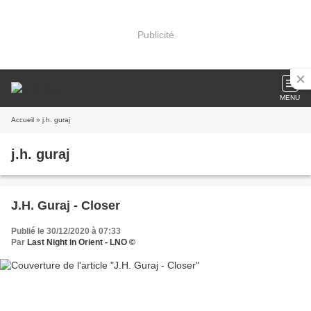
Publicité
MENU
Accueil
» j.h. guraj
j.h. guraj
J.H. Guraj - Closer
Publié le 30/12/2020 à 07:33
Par
Last Night in Orient - LNO ©