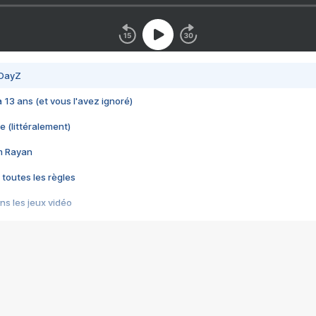
 DayZ
 a 13 ans (et vous l'avez ignoré)
e (littéralement)
im Rayan
 toutes les règles
s les jeux vidéo
us choquant de Rockstar ? - Le scandale BULLY
e plus moche de Steam
du RÊVE tourne au CAUCHEMAR
pendant 8 heures