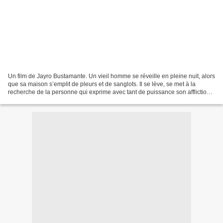
Un film de Jayro Bustamante. Un vieil homme se réveille en pleine nuit, alors
que sa maison s’emplit de pleurs et de sanglots. Il se lève, se met à la
recherche de la personne qui exprime avec tant de puissance son affliction.
Cet homme se nomme Enrique...