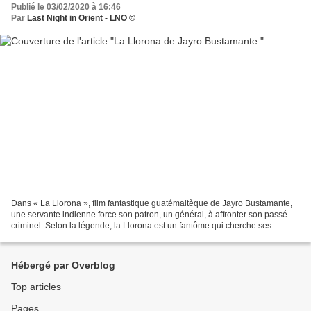
Publié le 03/02/2020 à 16:46
Par
Last Night in Orient - LNO ©
Dans « La Llorona », film fantastique guatémaltèque de Jayro Bustamante,
une servante indienne force son patron, un général, à affronter son passé
criminel. Selon la légende, la Llorona est un fantôme qui cherche ses
enfants. Aujourd’hui, elle pleure...
Hébergé par Overblog
Top articles
Pages