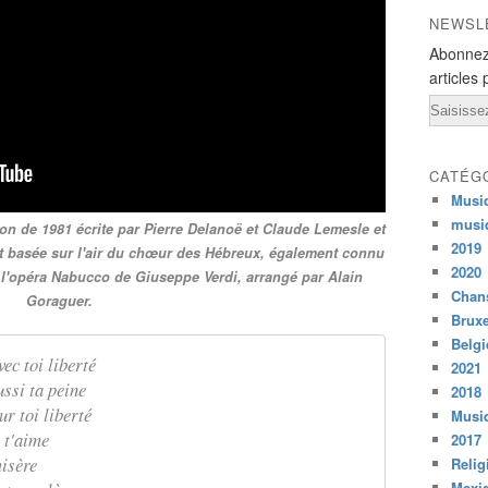
NEWSL
Abonnez
articles 
Email
CATÉG
Musi
musi
son de 1981 écrite par Pierre Delanoë et Claude Lemesle et
2019
st basée sur l'air du chœur des Hébreux, également connu
2020
e l'opéra Nabucco de Giuseppe Verdi, arrangé par Alain
Chans
Goraguer.
Bruxe
Belg
ec toi liberté
2021
ussi ta peine
2018
r toi liberté
Musiq
 t'aime
2017
misère
Relig
Mexi