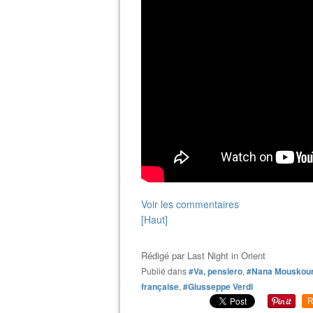
Voir les commentaires
[Haut]
Rédigé par
Last Night in Orient
Publié dans
#Va, pensiero
,
#Nana Mouskour
française
,
#Giusseppe Verdi
R