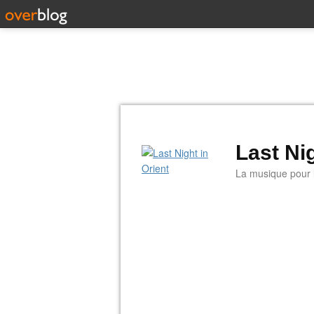
Last Nig
La musique pour la