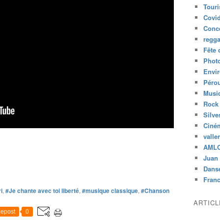
Tour
Covid
Conc
regg
Fête 
Phot
Envi
Péro
Musiq
Rock
Silve
Ciné
valle
AML
Juan 
Dans
Fran
i
,
#Je chante avec toi liberté
,
#musique classique
,
#Chanson
ARTIC
epost
0