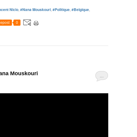
ncent Niclo
,
#Nana Mouskouri
,
#Politique
,
#Belgique
,
epost
0
 Nana Mouskouri
…