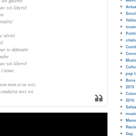
 tes galères
Actua
ec toi liberté
Smul
re
Valle
réalité
musi
Polit
e vérité
citat
té
Cumb
ur te défendre
Coro
endre
Musi
ec toi liberté
Cultu
 t'aime
pop l
Bons
ton nom et ta voix
2015
conduira vers toi
Colo
2016
Salsa
musi
Maro
Raci
Gay