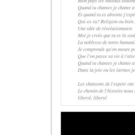
Mon pays tes bateaux étaient
Quand tu chantes je chante av
Et quand tu es absente j'espè
Qui-es-tu? Religion ou bien 
Une idée de révolutionnaire
Moi je crois que tu es la seul
La noblesse de notre humani
Je comprends qu'on meure po
Que l'on passe sa vie à t'att
Quand tu chantes je chante av
Dans la joie ou les larmes je
Les chansons de l'espoir ont 
Le chemin de l'histoire nous 
liberté, liberté