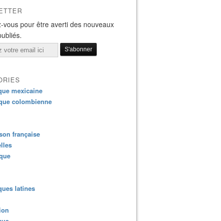
ETTER
-vous pour être averti des nouveaux
publiés.
ORIES
que mexicaine
que colombienne
on française
lles
ique
ues latines
ion
que