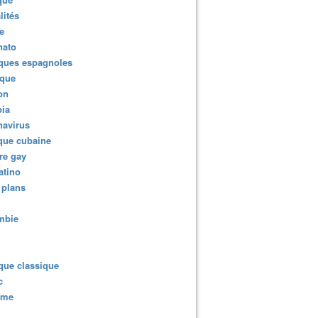
lités
e
nato
ques espagnoles
ique
ion
ia
navirus
que cubaine
re gay
atino
 plans
mbie
que classique
c
sme