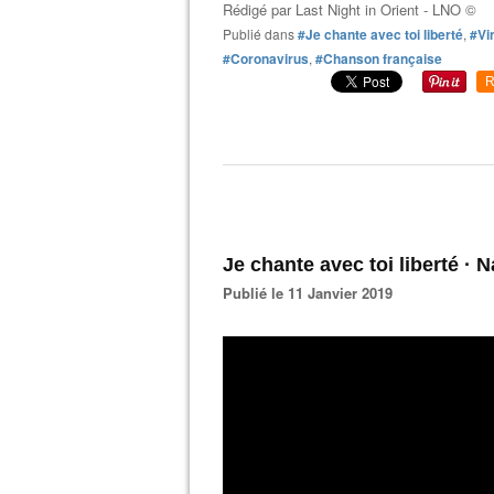
Rédigé par
Last Night in Orient - LNO ©
Publié dans
#Je chante avec toi liberté
,
#Vi
#Coronavirus
,
#Chanson française
R
Je chante avec toi liberté ·
Publié le 11 Janvier 2019