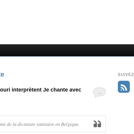
te
SUIVEZ
uri interprètent Je chante avec
…
mi de la dictature sanitaire en Belgique.