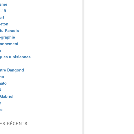
isme
-19
ert
aeton
du Paradis
ographie
ronnement
u
ues tunisiennes
stre Dangond
ma
nato
O
Gabriel
e
ce
LES RÉCENTS