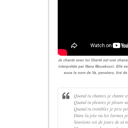
Je chante avec toi liberté est une chan
interprétée par Nana Mouskouri. Elle e
sous le nom de Va, pensiero, tiré d
Quand tu chantes je chante av
Quand tu pleures je pleure a
Quand tu trembles je prie pou
Dans la joie ou les larmes je
Souviens-toi de jours de ta 