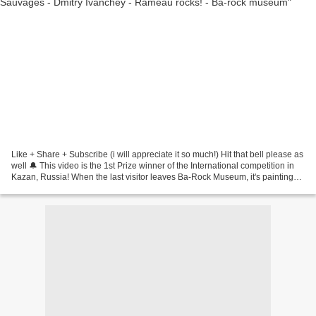
Like + Share + Subscribe (i will appreciate it so much!) Hit that bell please as
well 🔔 This video is the 1st Prize winner of the International competition in
Kazan, Russia! When the last visitor leaves Ba-Rock Museum, it's paintings
come alive to give...