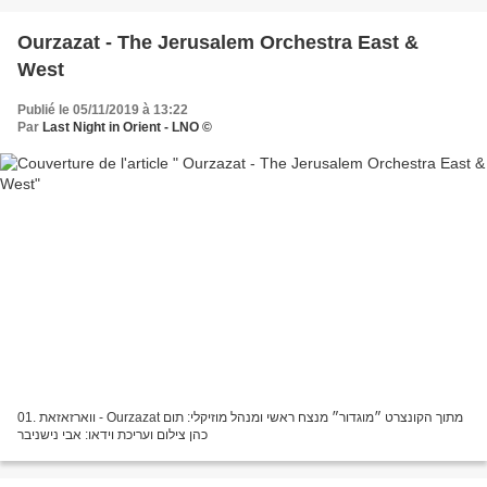
Ourzazat - The Jerusalem Orchestra East &
West
Publié le 05/11/2019 à 13:22
Par
Last Night in Orient - LNO ©
01. ווארזאזאת - Ourzazat מתוך הקונצרט ״מוגדור״ מנצח ראשי ומנהל מוזיקלי: תום
כהן צילום ועריכת וידאו: אבי נישניבר