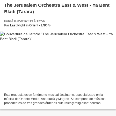
The Jerusalem Orchestra East & West - Ya Bent
Bladi (Tarara)
Publié le 05/11/2019 à 12:56
Par
Last Night in Orient - LNO ©
Esta orquesta es un fenómeno musical fascinante, especializado en la
música de Oriente Medio, Andalucía y Magreb. Se compone de músicos
procedentes de tres grandes órdenes culturales y religiosas: solistas
conocidos que tocan instrumentos árabes originales,...