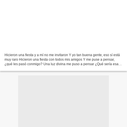
Hicieron una fiesta y a mí no me invitaron Y yo tan buena gente, eso sí está
muy raro Hicieron una fiesta con todos mis amigos Y me puse a pensar,
¿qué les pasó conmigo? Una luz divina me puso a pensar ¿Qué sería esa
fiesta sin mí pa' bailar? Solitos...