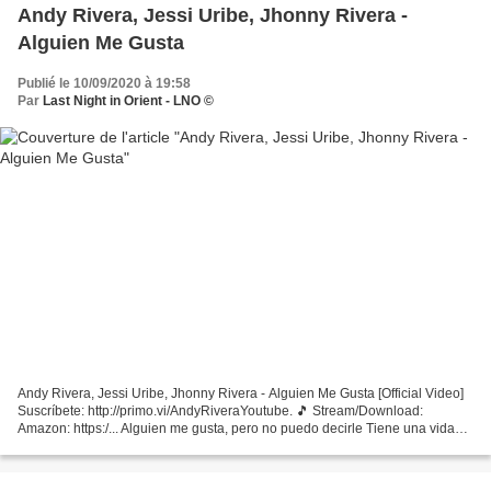
Andy Rivera, Jessi Uribe, Jhonny Rivera -
Alguien Me Gusta
Publié le 10/09/2020 à 19:58
Par
Last Night in Orient - LNO ©
Andy Rivera, Jessi Uribe, Jhonny Rivera - Alguien Me Gusta [Official Video]
Suscríbete: http://primo.vi/AndyRiveraYoutube. 🎵 Stream/Download:
Amazon: https:/... Alguien me gusta, pero no puedo decirle Tiene una vida
construída que no puedo destruirle...