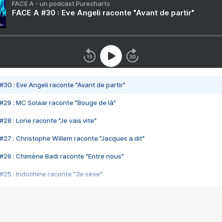
FACE A - un podcast Purecharts
FACE A #30 : Eve Angeli raconte "Avant de partir"
#30 : Eve Angeli raconte "Avant de partir"
#29 : MC Solaar raconte "Bouge de là"
28 : Lorie raconte "Je vais vite"
#27 : Christophe Willem raconte "Jacques a dit"
#26 : Chimène Badi raconte "Entre nous"
#25 : Indochine raconte "3e sexe"
#24 : Zaho raconte "C'est chelou"
#23 : Patrick Bruel raconte "Au café des délices"