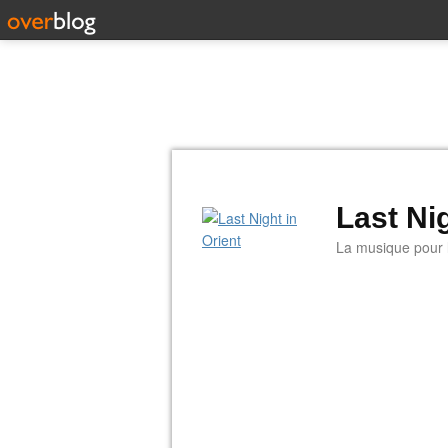
Last Nig
La musique pour la