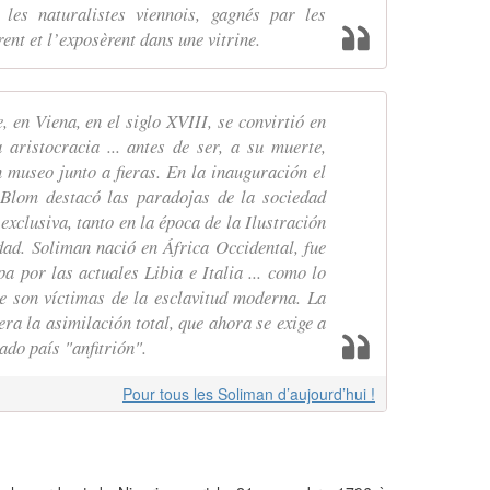
les naturalistes viennois, gagnés par les
rent et l’exposèrent dans une vitrine.
, en Viena, en el siglo XVIII, se convirtió en
 aristocracia ... antes de ser, a su muerte,
 museo junto a fieras. En la inauguración el
 Blom destacó las paradojas de la sociedad
exclusiva, tanto en la época de la Ilustración
dad. Soliman nació en África Occidental, fue
 por las actuales Libia e Italia ... como lo
e son víctimas de la esclavitud moderna. La
era la asimilación total, que ahora se exige a
do país "anfitrión".
Pour tous les Soliman d’aujourd’hui !