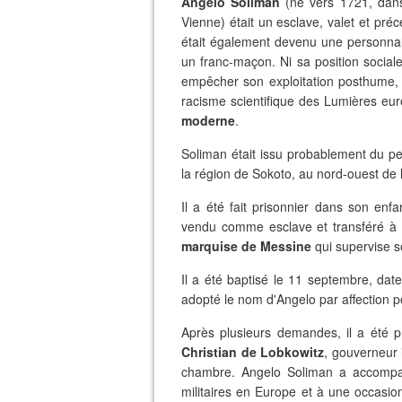
Angelo Soliman
(né vers 1721, dans
Vienne) était un esclave, valet et pré
était également devenu une personnal
un franc-maçon. Ni sa position socia
empêcher son exploitation posthume, 
racisme scientifique des Lumières e
moderne
.
Soliman était issu probablement du p
la région de Sokoto, au nord-ouest de l
Il a été fait prisonnier dans son enf
vendu comme esclave et transféré à Mar
marquise de Messine
qui supervise s
Il a été baptisé le 11 septembre, date
adopté le nom d'Angelo par affection 
Après plusieurs demandes, il a ét
Christian de Lobkowitz
, gouverneur i
chambre. Angelo Soliman a accomp
militaires en Europe et à une occasion