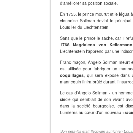
d'améliorer sa position sociale.
En 1755, le prince mourut et le légua 
viennoise Soliman devint le principal se
Louis Ier du Liechtenstein.
Sans que le prince le sache, car il re
1768
Magdalena von Kellermann
Liechtenstein l'apprend par une indisc
Franc-maçon, Angelo Soliman meurt en
est utilisée pour fabriquer un mann
coquillages
, qui sera exposé dans 
mannequin finira brûlé durant l'insurre
Le cas d'Angelo Soliman - un homme n
siècle qui semblait de son vivant avoir
dans la société bourgeoise, est dis
Lumières au cœur d'un nouveau «
raci
Son petit-fils était l'écrivain autrichien 