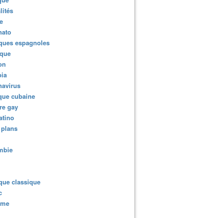
lités
e
nato
ques espagnoles
ique
rie et fantasme d'effacement : enquête musicale par temps 
ion
ia
navirus
que cubaine
re gay
atino
 plans
mbie
que classique
c
sme