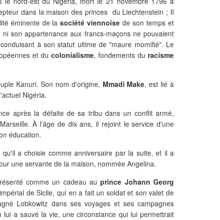
 le nord-est du Nigeria, mort le 21 novembre 1796 à
cepteur dans la maison des princes du Liechtenstein ; Il
ité éminente de la
société viennoise
de son temps et
le ni son appartenance aux francs-maçons ne pouvaient
conduisant à son statut ultime de "maure momifié". Le
uropéennes et du
colonialisme
, fondements du
racisme
euple Kanuri. Son nom d'origine,
Mmadi Make
, est lié à
'actuel Nigéria.
ance après la défaite de sa tribu dans un conflit armé,
seille. À l'âge de dix ans, il rejoint le service d'une
on éducation.
 qu'il a choisie comme anniversaire par la suite, et il a
pour une servante de la maison, nommée Angelina.
é présenté comme un cadeau au
prince Johann Georg
mpérial de Sicile, qui en a fait un soldat et son valet de
agné Lobkowitz dans ses voyages et ses campagnes
 lui a sauvé la vie, une circonstance qui lui permettrait