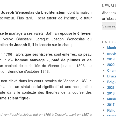
NEWSL
à
Joseph Wenceslas du Liechtenstein
, dont la maison
Abonnez
rviteur. Plus tard, il sera tuteur de l'héritier, le futur
articles 
Email
fuse le mariage à ses valets, Soliman épouse le
6 février
, veuve Christiani. Lorsque Joseph Wenceslas du
CATÉG
rétion de
Joseph II
, il le licencie sur-le-champ.
Musi
musi
 1796 : alors que ses viscères sont enterrés, sa peau
2019
equin d’«
homme sauvage
»,
paré de plumes et de
2020
un cabinet de curiosités de Vienne jusqu'en 1806. Le
Chans
ction viennoise d'octobre 1848.
Bruxe
oir élevé dans les cours royales de Vienne du XVIIIe
Belg
 atteint un statut social significatif et une acceptation
2021
cuté dans le contexte des théories de la course des
2018
sme scientifique
».
Musiq
2017
Relig
Eduard von Feuchtersleben (né en 1798 à Cracovie, mort en 1857 à
Mexi