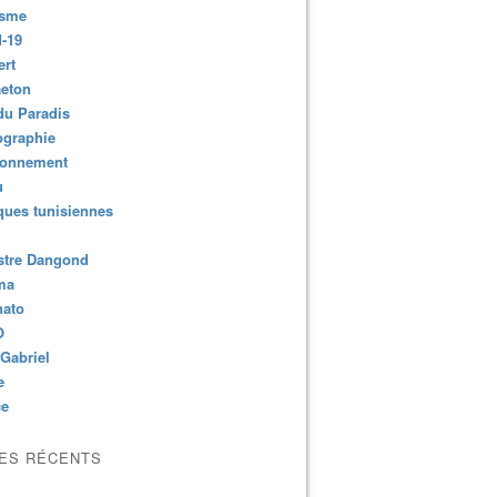
isme
-19
ert
aeton
du Paradis
ographie
ronnement
u
ues tunisiennes
stre Dangond
ma
nato
O
Gabriel
e
ce
LES RÉCENTS