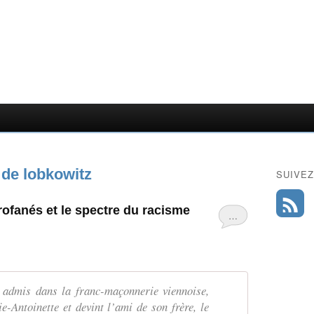
 de lobkowitz
SUIVEZ
ofanés et le spectre du racisme
…
, admis dans la franc-maçonnerie viennoise,
-Antoinette et devint l’ami de son frère, le