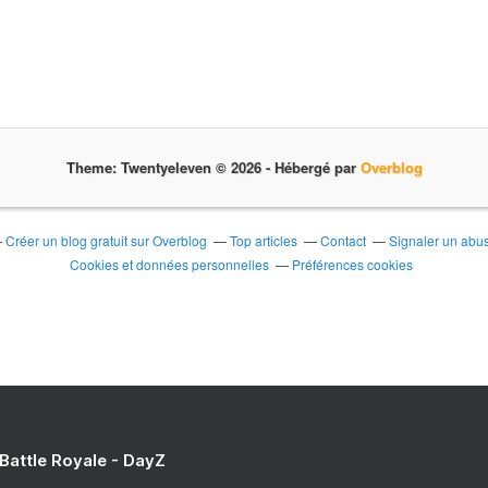
t
a
b
l
e
t
t
e
Theme: Twentyeleven © 2026 -
Hébergé par
Overblog
e
t
c
a
Créer un blog gratuit sur Overblog
Top articles
Contact
Signaler un abu
l
Cookies et données personnelles
Préférences cookies
a
c
o
n
f
o
r
t
a
 Battle Royale - DayZ
b