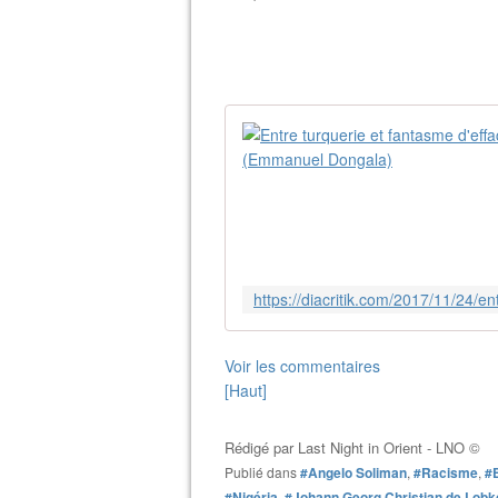
Voir les commentaires
[Haut]
Rédigé par
Last Night in Orient - LNO ©
Publié dans
#Angelo Soliman
,
#Racisme
,
#
#Nigéria
,
#Johann Georg Christian de Lobk