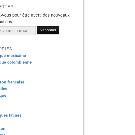
ETTER
-vous pour être averti des nouveaux
publiés.
ORIES
que mexicaine
que colombienne
on française
lles
ique
ues latines
ion
que