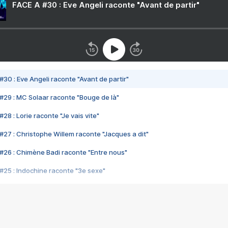
FACE A #30 : Eve Angeli raconte "Avant de partir"
#30 : Eve Angeli raconte "Avant de partir"
#29 : MC Solaar raconte "Bouge de là"
28 : Lorie raconte "Je vais vite"
#27 : Christophe Willem raconte "Jacques a dit"
#26 : Chimène Badi raconte "Entre nous"
#25 : Indochine raconte "3e sexe"
#24 : Zaho raconte "C'est chelou"
#23 : Patrick Bruel raconte "Au café des délices"
#22 : Kyo raconte "Le chemin"