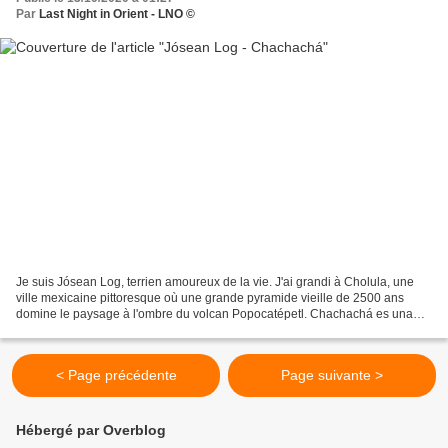
Par
Last Night in Orient - LNO ©
Je suis Jósean Log, terrien amoureux de la vie. J'ai grandi à Cholula, une
ville mexicaine pittoresque où une grande pyramide vieille de 2500 ans
domine le paysage à l'ombre du volcan Popocatépetl. Chachachá es una
canción de Jósean Log. La musique est...
< Page précédente
Page suivante >
Hébergé par Overblog