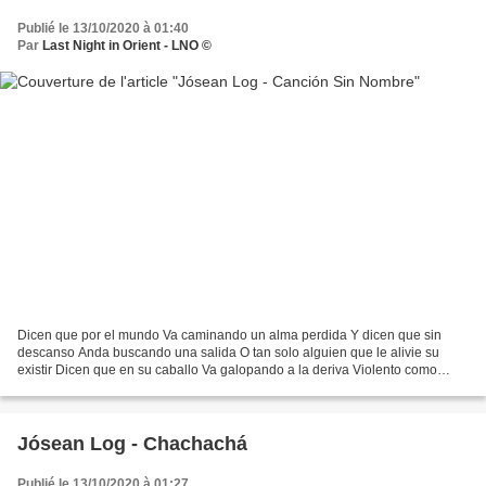
Publié le 13/10/2020 à 01:40
Par
Last Night in Orient - LNO ©
Dicen que por el mundo Va caminando un alma perdida Y dicen que sin
descanso Anda buscando una salida O tan solo alguien que le alivie su
existir Dicen que en su caballo Va galopando a la deriva Violento como
aquel viento Que con el tiempo abre la herida...
Jósean Log - Chachachá
Publié le 13/10/2020 à 01:27