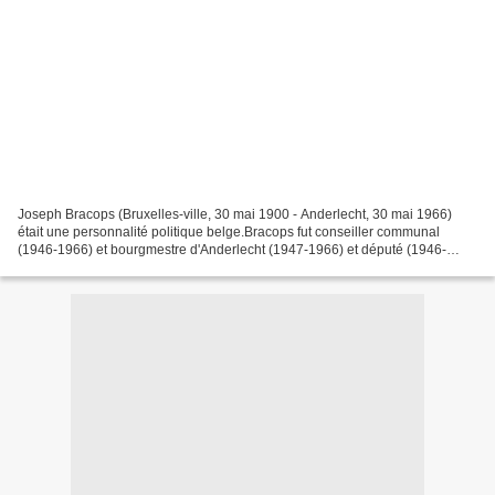
Joseph Bracops (Bruxelles-ville, 30 mai 1900 - Anderlecht, 30 mai 1966)
était une personnalité politique belge.Bracops fut conseiller communal
(1946-1966) et bourgmestre d'Anderlecht (1947-1966) et député (1946-
1966) pour le PSB. Il fut un grand défenseur...