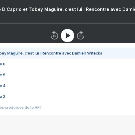
 DiCaprio et Tobey Maguire, c'est lui ! Rencontre avec Dam
bey Maguire, c'est lui ! Rencontre avec Damien Witecka
e 6
e 5
e 4
e 3
s créatrices de la VF !
e 2
e 1