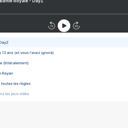
 Battle Royale - DayZ
 DayZ
 a 13 ans (et vous l'avez ignoré)
e (littéralement)
im Rayan
 toutes les règles
s les jeux vidéo
us choquant de Rockstar ? - Le scandale BULLY
e plus moche de Steam
du RÊVE tourne au CAUCHEMAR