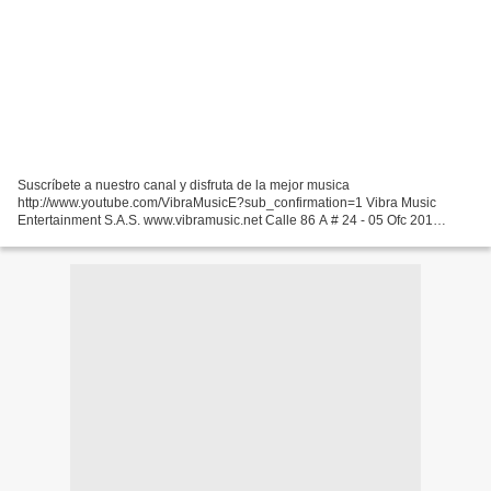
Suscríbete a nuestro canal y disfruta de la mejor musica
http://www.youtube.com/VibraMusicE?sub_confirmation=1 Vibra Music
Entertainment S.A.S. www.vibramusic.net Calle 86 A # 24 - 05 Ofc 201
Bogota D.C. - Colombia PBX: 57(1) 2000879 Movil: 57 - 320 3011397...