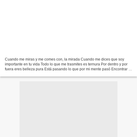
Cuando me miras y me comes con, la mirada Cuando me dices que soy
importante en tu vida Todo lo que me trasmites es ternura Por dentro y por
fuera eres belleza pura Está pasando lo que por mi mente pasó Encontrar el
amor de mi vida Era un sueño que contigo...