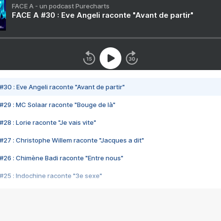
FACE A - un podcast Purecharts
FACE A #30 : Eve Angeli raconte "Avant de partir"
#30 : Eve Angeli raconte "Avant de partir"
#29 : MC Solaar raconte "Bouge de là"
28 : Lorie raconte "Je vais vite"
#27 : Christophe Willem raconte "Jacques a dit"
#26 : Chimène Badi raconte "Entre nous"
#25 : Indochine raconte "3e sexe"
#24 : Zaho raconte "C'est chelou"
#23 : Patrick Bruel raconte "Au café des délices"