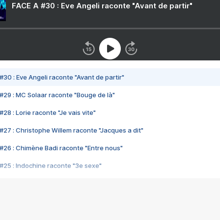
FACE A #30 : Eve Angeli raconte "Avant de partir"
#30 : Eve Angeli raconte "Avant de partir"
#29 : MC Solaar raconte "Bouge de là"
28 : Lorie raconte "Je vais vite"
#27 : Christophe Willem raconte "Jacques a dit"
#26 : Chimène Badi raconte "Entre nous"
#25 : Indochine raconte "3e sexe"
#24 : Zaho raconte "C'est chelou"
#23 : Patrick Bruel raconte "Au café des délices"
#22 : Kyo raconte "Le chemin"