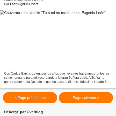
Publié le 04/06/2017 à 19:57
Par
Last Night in Orient
Con Carlos García, quien, por los años que llevamos trabajamos juntos, es
como hermano para mí, recordando a la gran Señora Lucha Villa Ya no
quiero saber nada De todo lo que ha pasado Si he sufrido si he llorado Si he
sentido si he amado Para mí ya está...
< Page précédente
Page suivante >
Hébergé par Overblog