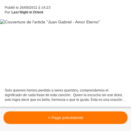
Publié le 26/08/2011 à 14:23
Par
Last Night in Orient
Solo quienes hemos perdido a seres queridos, comprendemos el
significado de cada frase de esta canción. Quien la escucha sin ese dolor,
solo logra decir que es bella, hermosa o que le gusta. Esta es una oración al
dolor, al sufrimiento, de la nostalgia,...
< Page précédente