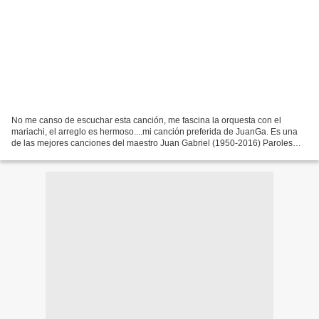
No me canso de escuchar esta canción, me fascina la orquesta con el
mariachi, el arreglo es hermoso....mi canción preferida de JuanGa. Es una
de las mejores canciones del maestro Juan Gabriel (1950-2016) Paroles
Que seas muy feliz, estés donde estés,...