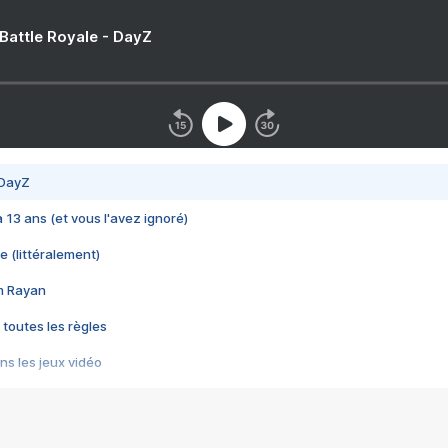
 Battle Royale - DayZ
 DayZ
 a 13 ans (et vous l'avez ignoré)
e (littéralement)
im Rayan
 toutes les règles
s les jeux vidéo
us choquant de Rockstar ? - Le scandale BULLY
e plus moche de Steam