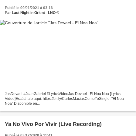
Publié le 09/01/2021 à 03:16
Par
Last Night in Orient - LNO ©
JasDevael #JuanGabriel #LyricsVideoJas Devael - El Noa Noa [Lyrics
Video]Escúchalo aquí: https://bit.ly/CarlosMacíasComoYoSingle: "El Noa
Noa" Disponible en...
Ya No Vivo Por Vivir (Live Recording)
Publié le 03/12/2020 à 11:41