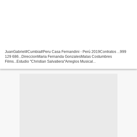
JuanGabriel#Cumbia#Peru Casa Fernandini - Perú 2019Contratos ...999
129 686...DireccionMaria Fernanda GonzalesMalas Costumbres
Films...Estudio "Christian Salvatiera"Arreglos Musical...