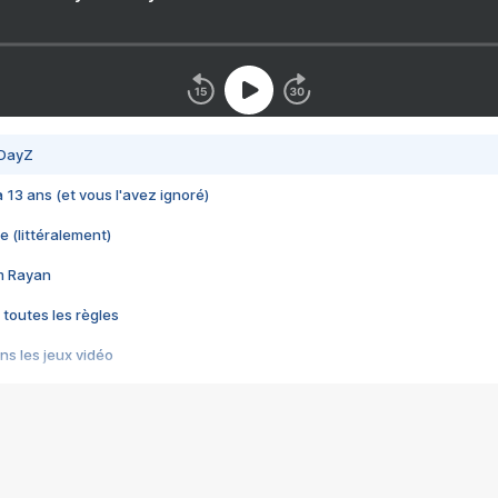
 DayZ
 a 13 ans (et vous l'avez ignoré)
e (littéralement)
im Rayan
 toutes les règles
s les jeux vidéo
us choquant de Rockstar ? - Le scandale BULLY
e plus moche de Steam
du RÊVE tourne au CAUCHEMAR