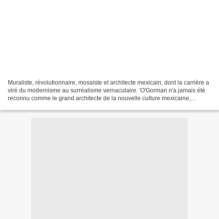
Muraliste, révolutionnaire, mosaïste et architecte mexicain, dont la carrière a
viré du modernisme au surréalisme vernaculaire. 'O'Gorman n'a jamais été
reconnu comme le grand architecte de la nouvelle culture mexicaine,
comme il l'avait prévu ; il était...