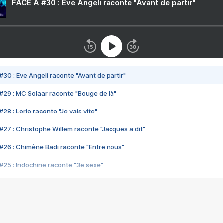
FACE A #30 : Eve Angeli raconte "Avant de partir"
#30 : Eve Angeli raconte "Avant de partir"
#29 : MC Solaar raconte "Bouge de là"
28 : Lorie raconte "Je vais vite"
#27 : Christophe Willem raconte "Jacques a dit"
#26 : Chimène Badi raconte "Entre nous"
#25 : Indochine raconte "3e sexe"
#24 : Zaho raconte "C'est chelou"
#23 : Patrick Bruel raconte "Au café des délices"
#22 : Kyo raconte "Le chemin"