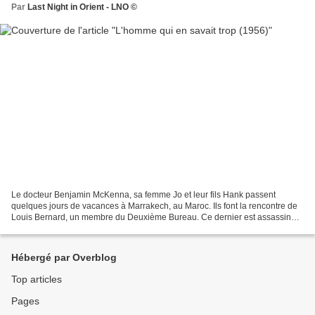
Par
Last Night in Orient - LNO ©
Le docteur Benjamin McKenna, sa femme Jo et leur fils Hank passent
quelques jours de vacances à Marrakech, au Maroc. Ils font la rencontre de
Louis Bernard, un membre du Deuxième Bureau. Ce dernier est assassiné,
et juste avant de mourir, confie à Benjamin...
Hébergé par Overblog
Top articles
Pages