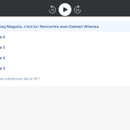
bey Maguire, c'est lui ! Rencontre avec Damien Witecka
e 6
e 5
e 4
e 3
s créatrices de la VF !
e 2
e 1
e Mektoub My Love arrive enfin ! Rencontre avec Shaïn Boumedine et Sal
i : après Toni en famille