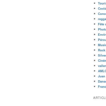
Tour
Covid
Conc
regg
Fête 
Phot
Envi
Péro
Musiq
Rock
Silve
Ciné
valle
AML
Juan 
Dans
Fran
ARTIC