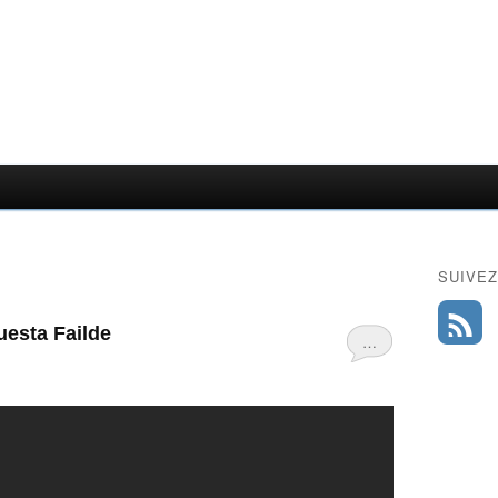
SUIVEZ
uesta Failde
…