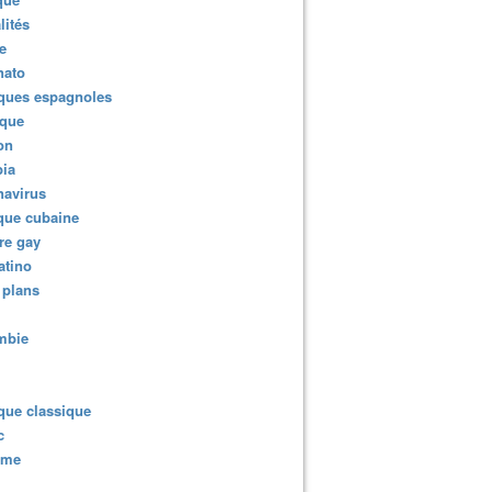
lités
e
nato
ques espagnoles
ique
ion
ia
navirus
que cubaine
re gay
atino
 plans
mbie
que classique
c
sme