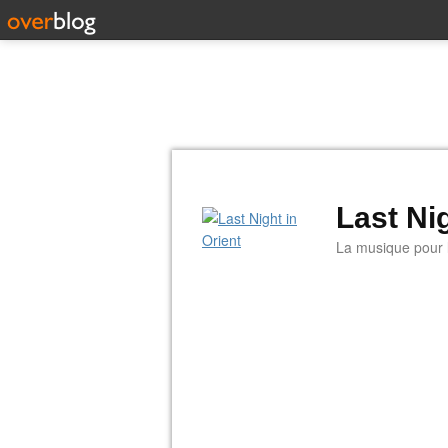
Last Nig
La musique pour la