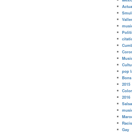
Actua
Smul
Valle
musi
Polit
citat
Cumb
Coro
Musi
Cultu
pop l
Bons
2015
Colo
2016
Salsa
musi
Maro
Raci
Gay