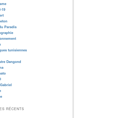
isme
-19
ert
aeton
du Paradis
ographie
ronnement
u
ues tunisiennes
stre Dangond
ma
nato
O
Gabriel
e
ce
LES RÉCENTS