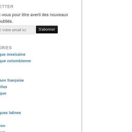
ETTER
-vous pour être averti des nouveaux
publiés.
ORIES
que mexicaine
que colombienne
on française
lles
ique
ues latines
ion
que