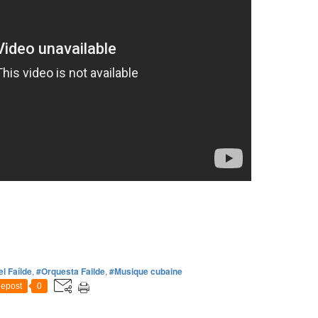
l Faílde
,
#Orquesta Failde
,
#Musique cubaine
epost
0