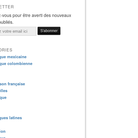
ETTER
-vous pour être averti des nouveaux
publiés.
ORIES
que mexicaine
que colombienne
on française
lles
ique
ues latines
ion
que