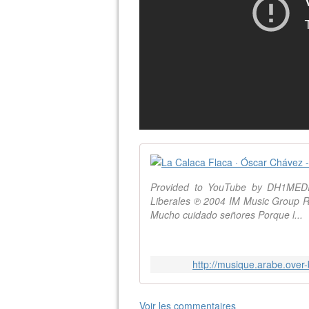
Provided to YouTube by DH1MEDI
Liberales ℗ 2004 IM Music Group Re
Mucho cuidado señores Porque l...
http://musique.arabe.over
Voir les commentaires