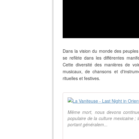
Dans la vision du monde des peuples 
se reflète dans les différentes manifes
Cette diversité des manières de vo
musicaux, de chansons et d'instrume
rituelles et festives.
Même mort, nous devons continue
populaire de la culture mexicaine ; i
portant généralem...