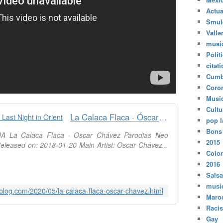
Actua
Smul
Valle
musi
Polit
citat
Cumb
Coro
Musi
Cultu
La Calaca Flaca · Óscar Chávez - Last Night in Orient
pop l
Bons
A La Calaca Flaca · Oscar Chávez Parodias Neo
2015
leased on: 2018-01-20 Main Artist: Oscar Chávez...
Colo
2016
Salsa
musi
-blog.com/2020/05/la-calaca-flaca-oscar-chavez.html
Maro
Raci
Gay