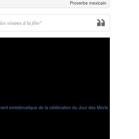
Proverbe mexicain
les vivants à la fête"