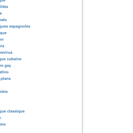
lités
e
nato
ques espagnoles
ique
ion
ia
navirus
que cubaine
re gay
atino
 plans
mbie
que classique
c
sme