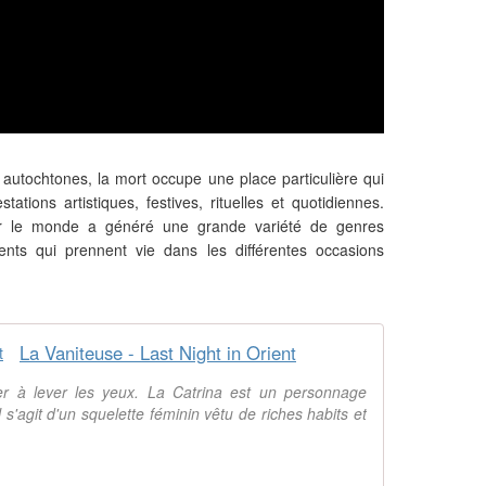
autochtones, la mort occupe une place particulière qui
tations artistiques, festives, rituelles et quotidiennes.
ir le monde a généré une grande variété de genres
nts qui prennent vie dans les différentes occasions
La Vaniteuse - Last Night in Orient
r à lever les yeux. La Catrina est un personnage
l s'agit d'un squelette féminin vêtu de riches habits et