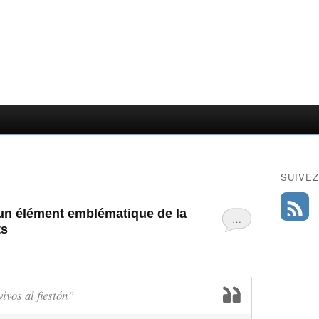
SUIVEZ
un élément emblématique de la
…
ts
ivos al fiestón”