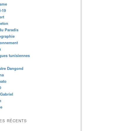
isme
-19
ert
aeton
du Paradis
ographie
ronnement
u
ues tunisiennes
stre Dangond
ma
nato
O
Gabriel
e
ce
LES RÉCENTS