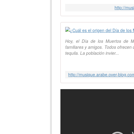
http://mu
Hoy, el Día de los Muertos de M
familiares y amigos. Todos ofrecen
tequila. La población invier...