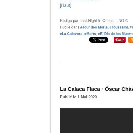
[Haut]
Rédigé par
Last Night in Orient - LNO ©
Publié dans
#Jour des Morts
,
#Toussaint
,
#
#La Calavera
,
#Morts
,
#El Día de los Muert
R
La Calaca Flaca · Óscar Chá
Publié le 1 Mai 2020