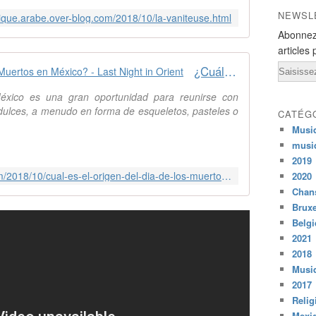
NEWSL
sique.arabe.over-blog.com/2018/10/la-vaniteuse.html
Abonnez
articles 
Email
¿Cuál es el origen del Día de los Muertos en México? - Last Night in Orient
éxico es una gran oportunidad para reunirse con
 dulces, a menudo en forma de esqueletos, pasteles o
CATÉG
Musi
musi
2019
http://musique.arabe.over-blog.com/2018/10/cual-es-el-origen-del-dia-de-los-muertos-en-mexico.html
2020
Chans
Bruxe
Belg
2021
2018
Musiq
2017
Relig
Mexi