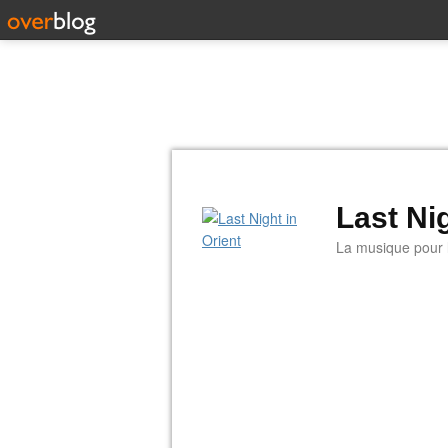
Last Nig
La musique pour la