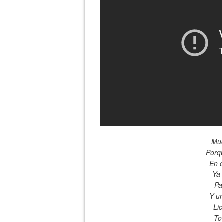
Muc
Porqu
En 
Ya 
Pa
Y un
Li
To