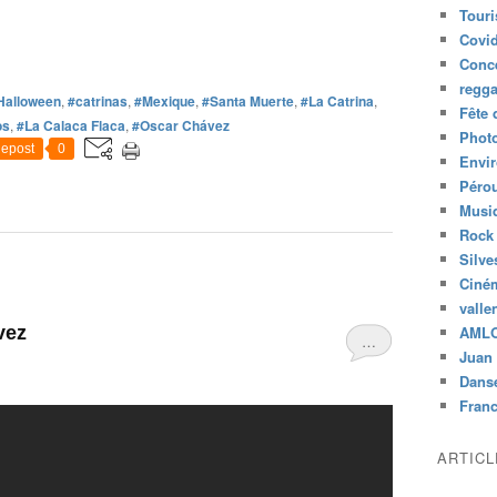
Tour
Covid
Conc
regg
Halloween
,
#catrinas
,
#Mexique
,
#Santa Muerte
,
#La Catrina
,
Fête 
os
,
#La Calaca Flaca
,
#Oscar Chávez
Phot
epost
0
Envi
Péro
Musiq
Rock
Silve
Ciné
valle
vez
AML
…
Juan 
Dans
Fran
ARTIC