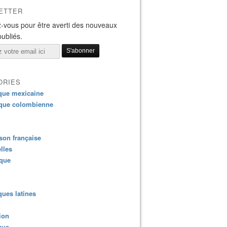
ETTER
-vous pour être averti des nouveaux
publiés.
ORIES
que mexicaine
que colombienne
on française
lles
ique
ues latines
ion
que