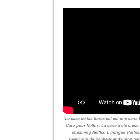
La casa de las flores est est une sér
Caro pour Netflix. La série a été créé
streaming Netflix. L'intrigue s'arti
beaucoup de bonheur et d'union parmi