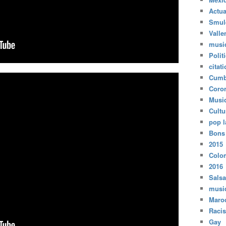
Actua
Smul
Valle
musi
Polit
citat
Cumb
Coro
Musi
Cultu
pop l
Bons
2015
Colo
2016
Salsa
musi
Maro
Raci
Gay