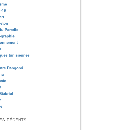
isme
-19
ert
aeton
du Paradis
ographie
ronnement
u
ues tunisiennes
stre Dangond
ma
nato
O
Gabriel
e
ce
LES RÉCENTS