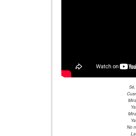
Sé,
Cuan
Mira
Ya
Mira
Ya
No m
La