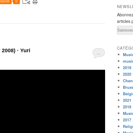
epost
0
NEWSL
Abonnez
articles 
Email
CATÉG
2008) · Yuri
…
Musi
musi
2019
2020
Chans
Bruxe
Belg
2021
2018
Musiq
2017
Relig
Mexi