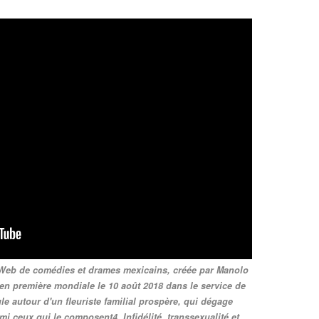
ie Web de comédies et drames mexicains, créée par Manolo
e en première mondiale le 10 août 2018 dans le service de
cule autour d'un fleuriste familial prospère, qui dégage
 ceux qui le composent4. Infidélité, transsexualité et