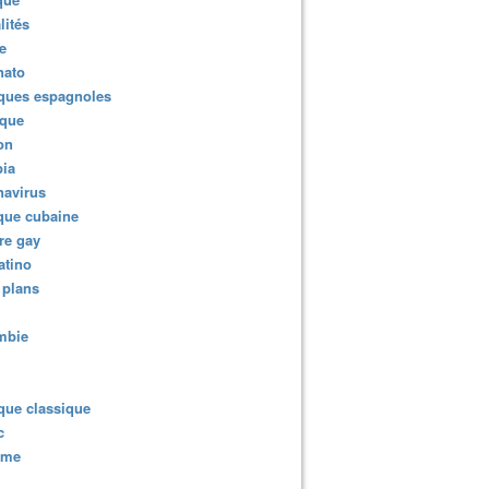
lités
e
nato
ques espagnoles
ique
ion
ia
navirus
que cubaine
re gay
atino
 plans
mbie
que classique
c
sme