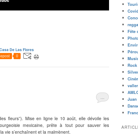
Tour
Covid
Conc
regg
Fête 
Phot
Envi
Casa De Las Flores
Péro
epost
0
Musiq
Rock
Silve
Ciné
valle
AML
…
Juan 
Dans
Fran
s fleurs”). Mise en ligne le 10 août, elle dévoile les
ourgeoisie mexicaine, prête à tout pour sauver les
ARTIC
la vie s’enchaînent et la malmènent.