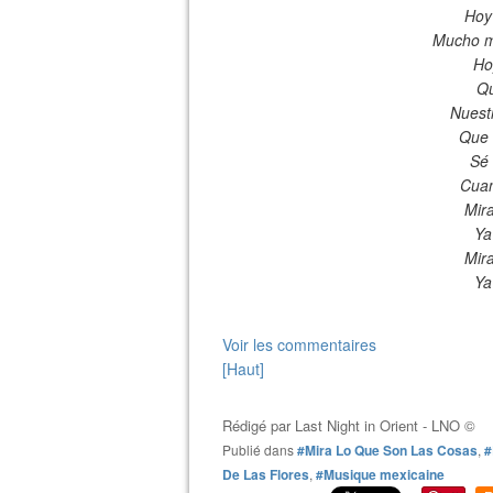
Hoy 
Mucho m
Ho
Qu
Nuestr
Que 
Sé 
Cuan
Mira
Ya
Mira
Ya
Voir les commentaires
[Haut]
Rédigé par
Last Night in Orient - LNO ©
Publié dans
#Mira Lo Que Son Las Cosas
,
#
De Las Flores
,
#Musique mexicaine