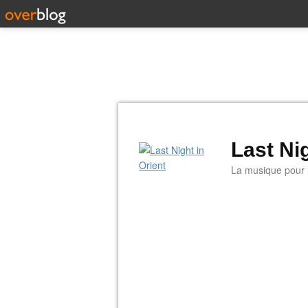
Last Nig
La musique pour la