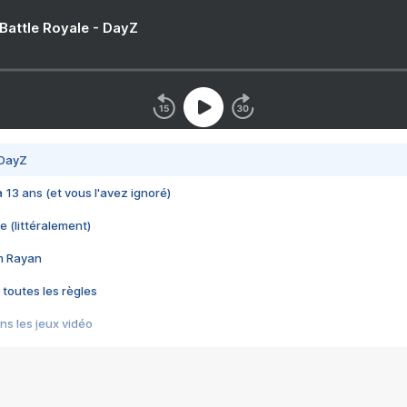
 Battle Royale - DayZ
 DayZ
 a 13 ans (et vous l'avez ignoré)
e (littéralement)
im Rayan
 toutes les règles
s les jeux vidéo
us choquant de Rockstar ? - Le scandale BULLY
e plus moche de Steam