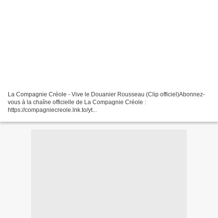
La Compagnie Créole - Vive le Douanier Rousseau (Clip officiel)Abonnez-
vous à la chaîne officielle de La Compagnie Créole :
https://compagniecreole.lnk.to/yt...