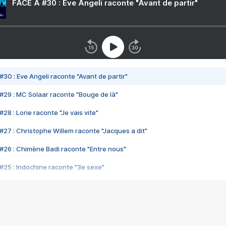
FACE A #30 : Eve Angeli raconte "Avant de partir"
#30 : Eve Angeli raconte "Avant de partir"
#29 : MC Solaar raconte "Bouge de là"
28 : Lorie raconte "Je vais vite"
#27 : Christophe Willem raconte "Jacques a dit"
#26 : Chimène Badi raconte "Entre nous"
#25 : Indochine raconte "3e sexe"
#24 : Zaho raconte "C'est chelou"
#23 : Patrick Bruel raconte "Au café des délices"
#22 : Kyo raconte "Le chemin"