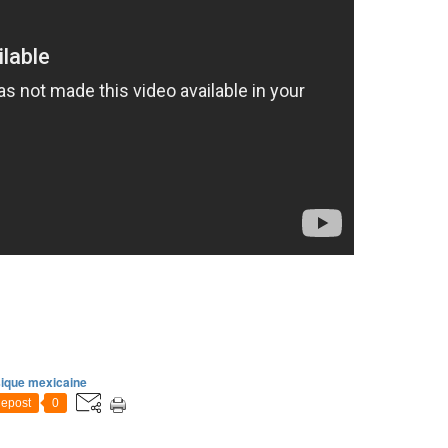
ique mexicaine
epost
0