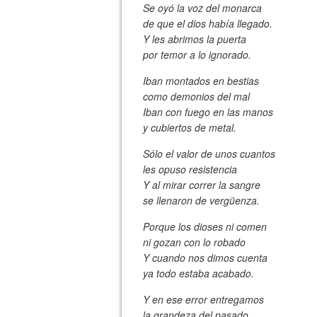
Se oyó la voz del monarca
de que el dios había llegado.
Y les abrimos la puerta
por temor a lo ignorado.
Iban montados en bestias
como demonios del mal
Iban con fuego en las manos
y cubiertos de metal.
Sólo el valor de unos cuantos
les opuso resistencia
Y al mirar correr la sangre
se llenaron de vergüenza.
Porque los dioses ni comen
ni gozan con lo robado
Y cuando nos dimos cuenta
ya todo estaba acabado.
Y en ese error entregamos
la grandeza del pasado