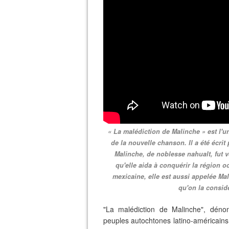
« La malédiction de Malinche » est l'
de la nouvelle chanson. Il a été écri
Malinche, de noblesse nahualt, fut 
qu'elle aida à conquérir la région oc
mexicaine, elle est aussi appelée Ma
qu'on la considè
"La malédiction de Malinche", dénon
peuples autochtones latino-américains