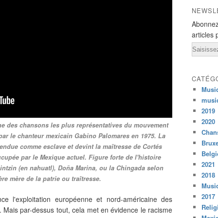
NEWSL
Abonnez
articles 
Email
CATÉG
Musi
musi
2019
2020
une des chansons les plus représentatives du mouvement
Chans
t par le chanteur mexicain Gabino Palomares en 1975. La
Bruxe
vendue comme esclave et devint la maîtresse de Cortés
Belg
cupée par le Mexique actuel. Figure forte de l'histoire
2021
lintzin (en nahuatl), Doña Marina, ou la Chingada selon
2018
re mère de la patrie ou traîtresse.
Musiq
2017
ce l'exploitation européenne et nord-américaine des
Relig
. Mais par-dessus tout, cela met en évidence le racisme
Mexi