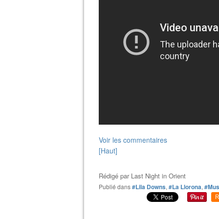
Voir les commentaires
[Haut]
Rédigé par
Last Night in Orient
Publié dans
#Lila Downs
,
#La Llorona
,
#Mus
R