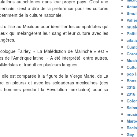
pulations autochtones dans leur propre pays. C'est une
Actua
méricain, c'est-à-dire de la préférence pour les cultures
Smul
triment de la culture nationale.
Valle
t utilisé au Mexique pour identifier les compatriotes qui
musi
: ceux qui mélangèrent leur sang et leur culture avec les
Polit
rangères.
citat
Cumb
ologue Fairley, « La Malédiction de Malinche » est «
Coro
s de l'Amérique latine. » A été interprété, entre autres,
Musi
loristas et traduit en plusieurs langues.
Cultu
pop l
, elle est comparée à la figure de la Vierge Marie, de La
Bons
mme en pleurs) et avec les soldaderas mexicaines (des
2015
s hommes pendant la Révolution mexicaine) pour sa
2016
Colo
Salsa
musi
Maro
Raci
Gay