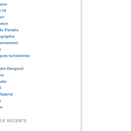
isme
-19
ert
aeton
du Paradis
ographie
ronnement
u
ues tunisiennes
stre Dangond
ma
nato
O
Gabriel
e
ce
LES RÉCENTS