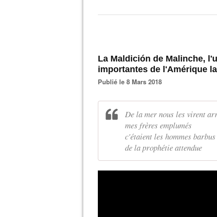
La Maldición de Malinche, l'
importantes de l'Amérique la
Publié le 8 Mars 2018
De la mer nous les virent ar
mes frères emplumés
c'étaient les hommes barbus
de la prophétie attendue