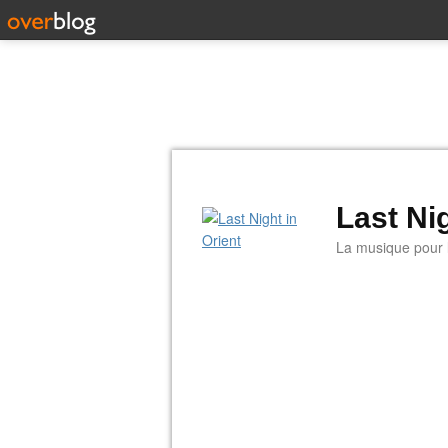
Last Nig
La musique pour la