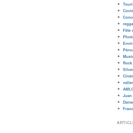
Tour
Covid
Conc
regg
Fête 
Phot
Envi
Péro
Musiq
Rock
Silve
Ciné
valle
AML
Juan 
Dans
Fran
ARTIC