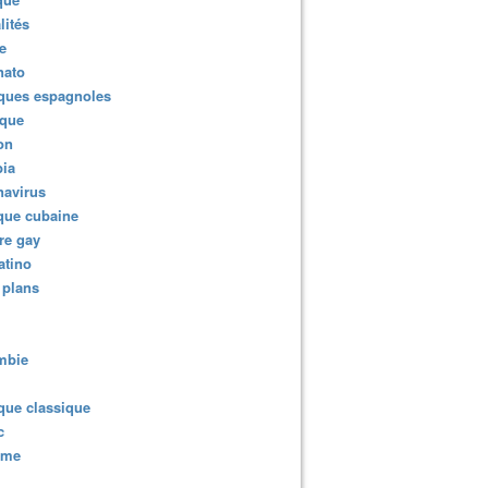
lités
e
nato
ques espagnoles
ique
ion
ia
navirus
que cubaine
re gay
atino
 plans
mbie
que classique
c
sme