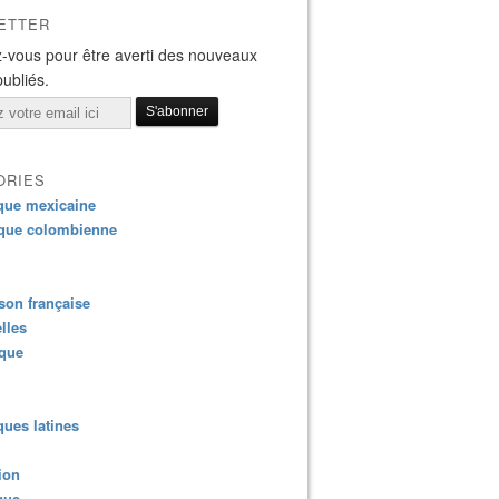
ETTER
-vous pour être averti des nouveaux
publiés.
ORIES
que mexicaine
que colombienne
on française
lles
ique
ues latines
ion
que