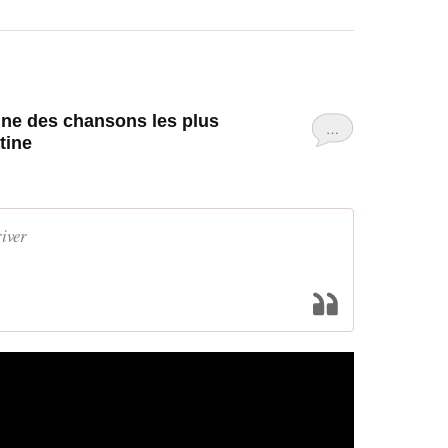
une des chansons les plus
…
tine
river