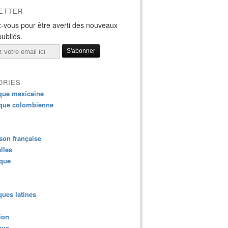
ETTER
-vous pour être averti des nouveaux
publiés.
ORIES
que mexicaine
que colombienne
on française
lles
ique
ues latines
ion
que