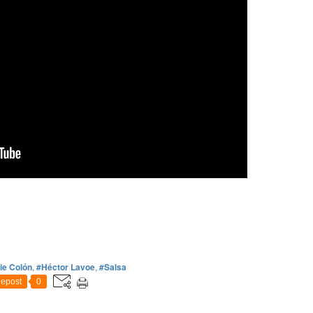
lie Colón
,
#Héctor Lavoe
,
#Salsa
epost
0