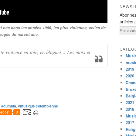
NEWSL
Abonnez
articles 
 nés dans les années 1980, les plus violentes, celles de
Email
pogée du narcotrafic.
CATÉG
te violence en joie, en blagues... Les mots et
Musi
musi
2019
2020
Chans
Bruxe
Belg
2021
,
#cumbia
,
#musique colombienne
2018
epost
0
Musiq
2017
Relig
Mexi