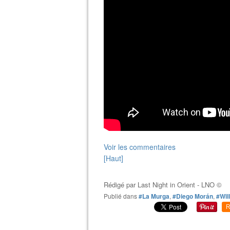
Voir les commentaires
[Haut]
Rédigé par
Last Night in Orient - LNO ©
Publié dans
#La Murga
,
#Diego Morán
,
#Wil
R