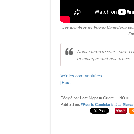
Les membres de Puerto Candelaria sont
l’a
Nous convertissons toute cet
la musique sont nos armes
Voir les commentaires
[Haut]
Rédigé par
Last Night in Orient - LNO ©
Publié dans
#Puerto Candelaria
,
#La Murga
R