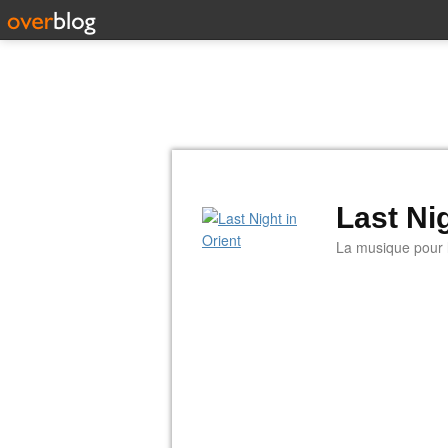
Last Nig
La musique pour la