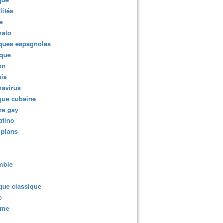
lités
e
nato
ques espagnoles
ique
ion
ia
navirus
que cubaine
re gay
atino
 plans
mbie
que classique
c
sme