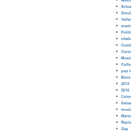
Actua
Smul
Valle
musi
Polit
citat
Cumb
Coro
Musi
Cultu
pop l
Bons
2015
2016
Colo
Salsa
musi
Maro
Raci
Gay