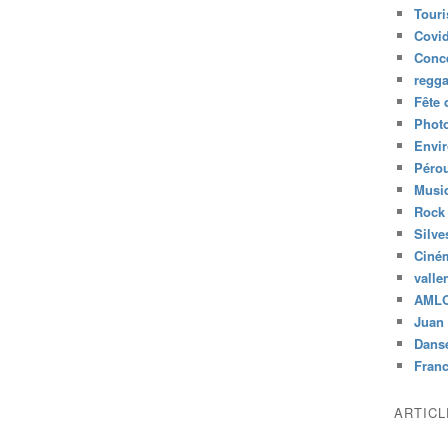
Tour
Covid
Conc
regg
Fête 
Phot
Envi
Péro
Musiq
Rock
Silve
Ciné
valle
AML
Juan 
Dans
Fran
ARTIC