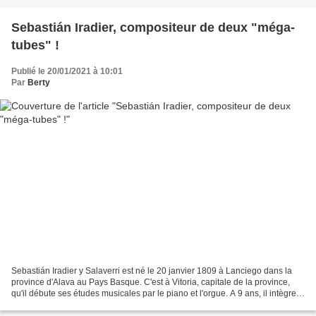
Sebastián Iradier, compositeur de deux "méga-
tubes" !
Publié le 20/01/2021 à 10:01
Par
Berty
Sebastián Iradier y Salaverri est né le 20 janvier 1809 à Lanciego dans la
province d'Alava au Pays Basque. C'est à Vitoria, capitale de la province,
qu'il débute ses études musicales par le piano et l'orgue. A 9 ans, il intègre
le chœur de la collégiale...