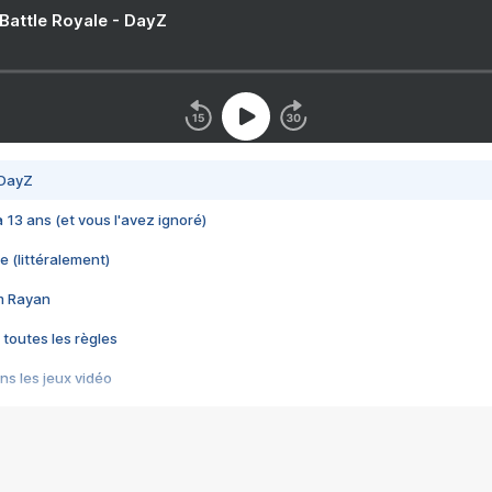
 Battle Royale - DayZ
 DayZ
 a 13 ans (et vous l'avez ignoré)
e (littéralement)
im Rayan
 toutes les règles
s les jeux vidéo
us choquant de Rockstar ? - Le scandale BULLY
e plus moche de Steam