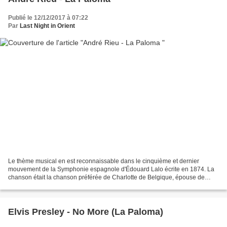
Publié le 12/12/2017 à 07:22
Par
Last Night in Orient
Le thème musical en est reconnaissable dans le cinquième et dernier
mouvement de la Symphonie espagnole d'Édouard Lalo écrite en 1874. La
chanson était la chanson préférée de Charlotte de Belgique, épouse de
l'empereur mexicain Maximilien. Cuando salí...
Elvis Presley - No More (La Paloma)